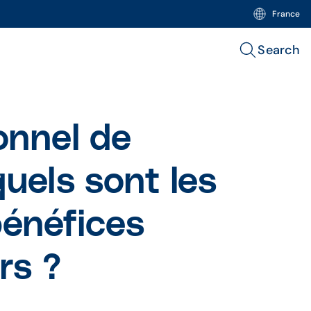
France
Search
onnel de
uels sont les
énéfices
rs ?