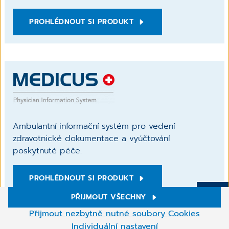
PROHLÉDNOUT SI PRODUKT
Ambulantní informační systém pro vedení
zdravotnické dokumentace a vyúčtování
poskytnuté péče.
PROHLÉDNOUT SI PRODUKT
PŘIJMOUT VŠECHNY
Více
Nastavení cookies
Přijmout nezbytně nutné soubory Cookies
Na našich webových stránkách používáme soubory Cookies a
Individuální nastavení