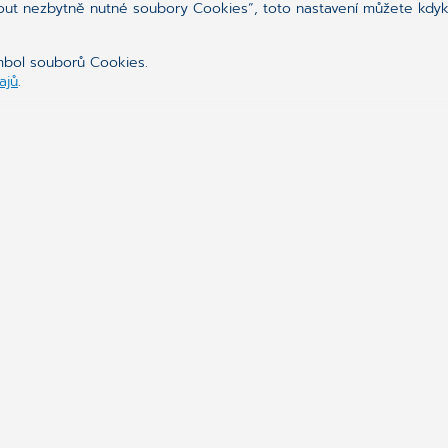
out nezbytně nutné soubory Cookies“, toto nastavení můžete kdyko
Sledujte nás na
ymbol souborů Cookies.
ajů
.
Synchronizing H
Spojujeme svět zdravotnic
Naše programy a komunik
zařízení a dalším poskyt
diagnostice i léčbě.
NAŠE VIZE, MISE