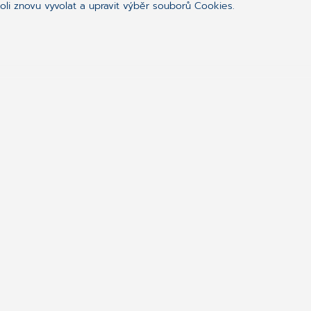
li znovu vyvolat a upravit výběr souborů Cookies.
ealthcare
tví.
ační řešení pomáhají lékařům, sítím zdravotnických
ovatelům zdravotní péče v organizaci jejich práce,