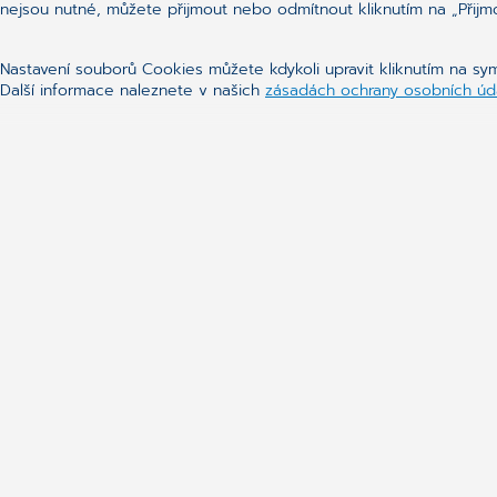
nejsou nutné, můžete přijmout nebo odmítnout kliknutím na „Přijm
Nastavení souborů Cookies můžete kdykoli upravit kliknutím na s
Další informace naleznete v našich
zásadách ochrany osobních úd
Aktuální témata
Kontakty
Zásady ochrany a zpracování osobních údajů