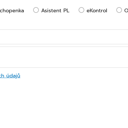
chopenka
Asistent PL
eKontrol
O
ch údajů