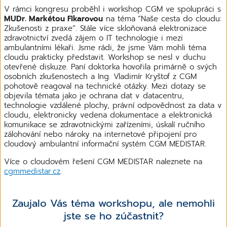
V rámci kongresu proběhl i workshop CGM ve spolupráci s
MUDr. Markétou Fikarovou
na téma
“Naše cesta do cloudu:
Zkušenosti z praxe”. Stále více skloňovaná elektronizace
zdravotnictví zvedá zájem o IT technologie i mezi
ambulantními lékaři. Jsme rádi, že jsme Vám mohli téma
cloudu prakticky představit. Workshop se nesl v duchu
otevřené diskuze. Paní doktorka hovořila primárně o svých
osobních zkušenostech a Ing. Vladimír Kryštof z CGM
pohotově reagoval na technické otázky. Mezi dotazy se
objevila témata jako je ochrana dat v datacentru,
technologie vzdálené plochy, právní odpovědnost za data v
cloudu, elektronicky vedena dokumentace a elektronická
komunikace se zdravotnickými zařízeními, úskalí ručního
zálohování nebo nároky na internetové připojení pro
cloudový ambulantní informační systém CGM MEDISTAR.
Více o cloudovém řešení CGM MEDISTAR naleznete na
cgmmedistar.cz
.
Zaujalo Vás téma workshopu, ale nemohli
jste se ho zúčastnit?