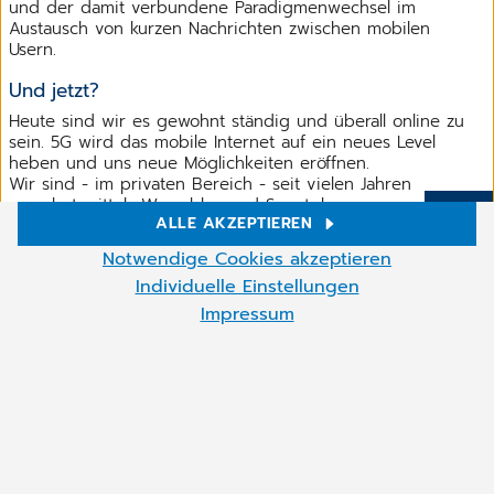
und der damit verbundene Paradigmenwechsel im
Austausch von kurzen Nachrichten zwischen mobilen
Usern.
Und jetzt?
Heute sind wir es gewohnt ständig und überall online zu
sein. 5G wird das mobile Internet auf ein neues Level
heben und uns neue Möglichkeiten eröffnen.
Wir sind - im privaten Bereich - seit vielen Jahren
gewohnt mittels Wearables und Smartphones unser Leben
ALLE AKZEPTIEREN
digital zu bestreiten.
Mehr
Cookie-Einstellungen
Notwendige Cookies akzeptieren
Aber was bedeutet das für unsere Tägliche Arbeit im
Wir setzen auf unserer Website Cookies und andere
Spital?
Individuelle Einstellungen
Technologien ein. Einige von ihnen sind notwendig, während
Impressum
andere uns helfen unser Onlineangebot zu verbessern und
Das werden wir im zweiten Teil unserer Mobilen Reihe
wirtschaftlich zu betreiben. Sie können die nicht notwendigen
beleuchten.
Cookies akzeptieren oder per Klick auf "Notwendige Cookies
akzeptieren" ablehnen sowie diese Einstellungen jederzeit
aufrufen und Cookies auch nachträglich jederzeit abwählen.
Teilen
Sie können die Cookie-Einstellungen jederzeit anpassen durch
Anklicken des Cookie-Symbols (unten rechts).
Weitere Informationen finden Sie in unserer
Datenschutzrichtlinie
.