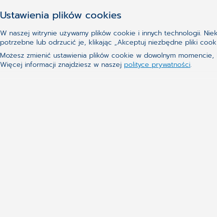
Ustawienia plików cookies
Aktualne tematy
Grupa kapitałowa
W naszej witrynie używamy plików cookie i innych technologii. Ni
Zarząd
potrzebne lub odrzucić je, klikając „Akceptuj niezbędne pliki c
Klienci
Możesz zmienić ustawienia plików cookie w dowolnym momencie, kl
Więcej informacji znajdziesz w naszej
polityce prywatności
.
Technologie
Kontakt