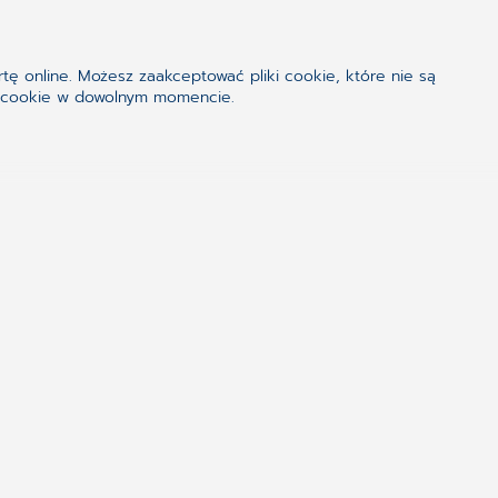
ealthcare
tę online. Możesz zaakceptować pliki cookie, które nie są
iki cookie w dowolnym momencie.
ompuGroup Medical, który zrzesza wiodących
ania dla sektora eHealth na świecie. Grupa
iejsze rozwiązania informatyczne do ponad 500 000
wiata. Każdego dnia prawie 8 000 pracowników CGM
 czoła nowym wyzwaniom z myślą o wspieraniu służby
ganizacji pracy personelu medycznego. Wszystko po
i świadczyć najwyższej jakości usługi opieki zdrowotnej
ny czas Pacjentom.