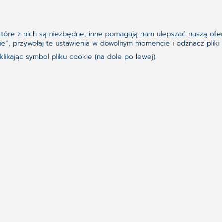
Synchronizing H
ektóre z nich są niezbędne, inne pomagają nam ulepszać naszą ofer
ookie”, przywołaj te ustawienia w dowolnym momencie i odznacz pl
Należymy do holdingu C
ikając symbol pliku cookie (na dole po lewej).
producentów oprogramow
dostarcza najnowocześn
klientów z 56 krajów ś
na całym świecie stawia
zdrowia oraz lepszej or
to, by nasi Klienci mogl
oraz poświęcać swój cen
GRUPA KAPITAŁOWA