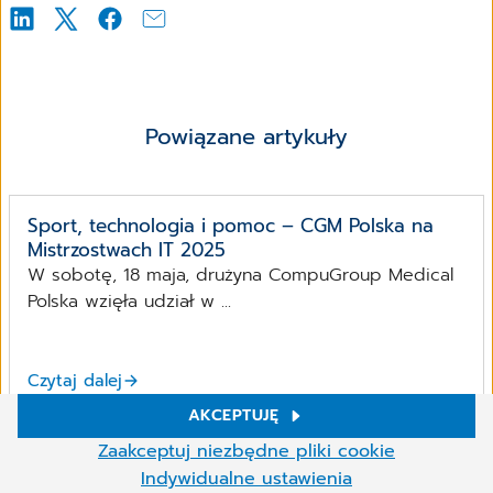
Powiązane artykuły
Sport, technologia i pomoc – CGM Polska na
Mistrzostwach IT 2025
W sobotę, 18 maja, drużyna CompuGroup Medical
Polska wzięła udział w ...
Czytaj dalej
AKCEPTUJĘ
Ustawienia plików cookies
Zaakceptuj niezbędne pliki cookie
W naszej witrynie używamy plików cookie i innych technologii.
CompuGroup Medical Polska na Forum Rynku
Indywidualne ustawienia
Niektóre z nich są niezbędne, inne pomagają nam ulepszać naszą