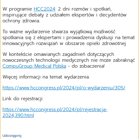
W programie
HCC2024
: 2 dni rozmów i spotkań,
inspirujące debaty z udziałem ekspertów i decydentów
ochrony zdrowia.
To ważne wydarzenie stwarza wyjątkową możliwość
spotkania się z ekspertami i prowadzenia dyskusji na temat
innowacyjnych rozwiązań w obszarze opieki zdrowotnej
W kontekście omawianych zagadnień dotyczących
nowoczesnych technologii medycznych nie może zabraknąć
CompuGroup Medical Polska
- do zobaczenia!
Więcej informacji na temat wydarzenia:
https://www.hccongress.pl/2024/pl/o-wydarzeniu/305/
Link do rejestracji:
https://www.hccongress.pl/2024/pl/rejestracja-
2024,390.html
Udostępnij