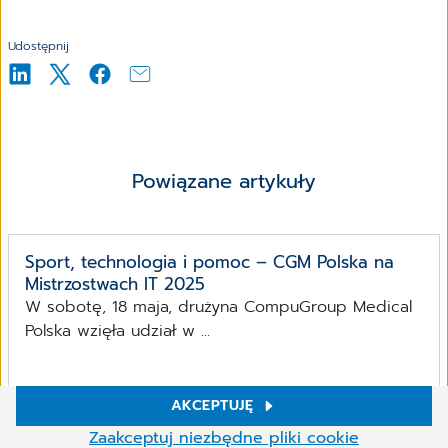
Udostępnij
Powiązane artykuły
Sport, technologia i pomoc – CGM Polska na
Mistrzostwach IT 2025
W sobotę, 18 maja, drużyna CompuGroup Medical
Polska wzięła udział w ...
Czytaj dalej
AKCEPTUJĘ
Ustawienia plików cookies
Zaakceptuj niezbędne pliki cookie