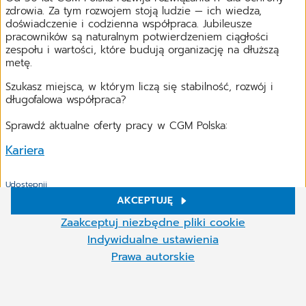
zdrowia. Za tym rozwojem stoją ludzie — ich wiedza,
doświadczenie i codzienna współpraca. Jubileusze
pracowników są naturalnym potwierdzeniem ciągłości
zespołu i wartości, które budują organizację na dłuższą
metę.
Szukasz miejsca, w którym liczą się stabilność, rozwój i
długofalowa współpraca?
Sprawdź aktualne oferty pracy w CGM Polska:
Kariera
Udostępnij
AKCEPTUJĘ
Ustawienia plików cookies
Zaakceptuj niezbędne pliki cookie
W naszej witrynie używamy plików cookie i innych technologii.
Indywidualne ustawienia
Niektóre z nich są niezbędne, inne pomagają nam ulepszać naszą
Prawa autorskie
ofertę online. Możesz zaakceptować pliki cookie, które nie są
potrzebne lub odrzucić je, klikając „Akceptuj niezbędne pliki
Powiązane artykuły
Więcej
cookie”, przywołaj te ustawienia w dowolnym momencie i odznacz
pliki cookie w dowolnym momencie.