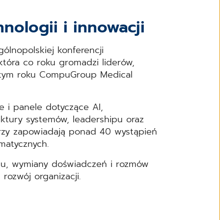
nologii i innowacji
lnopolskiej konferencji
która co roku gromadzi liderów,
W tym roku CompuGroup Medical
e i panele dotyczące AI,
ktury systemów, leadershipu oraz
orzy zapowiadają ponad 40 wystąpień
matycznych.
gu, wymiany doświadczeń i rozmów
rozwój organizacji.