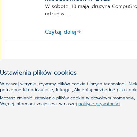
W sobotę, 18 maja, drużyna CompuGrou
udział w ...
Czytaj dalej
Ustawienia plików cookies
W naszej witrynie używamy plików cookie i innych technologii. Ni
Nie udało Ci się znaleźć te
potrzebne lub odrzucić je, klikając „Akceptuj niezbędne pliki c
Możesz zmienić ustawienia plików cookie w dowolnym momencie, kl
Więcej informacji znajdziesz w naszej
polityce prywatności
.