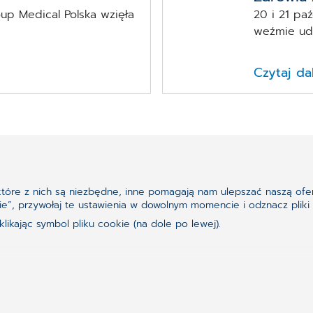
p Medical Polska wzięła
20 i 21 pa
weźmie udzi
Czytaj da
ektóre z nich są niezbędne, inne pomagają nam ulepszać naszą ofer
go, czego szukasz?
ookie”, przywołaj te ustawienia w dowolnym momencie i odznacz pl
ikając symbol pliku cookie (na dole po lewej).