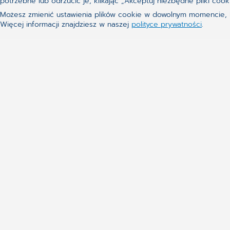
potrzebne lub odrzucić je, klikając „Akceptuj niezbędne pliki c
Możesz zmienić ustawienia plików cookie w dowolnym momencie, kl
Więcej informacji znajdziesz w naszej
polityce prywatności
.
Aktualne tematy
Grupa kapitałowa
Zarząd
Klienci
Technologie
Kontakt