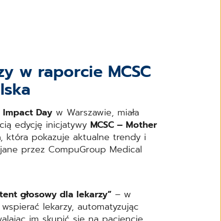
rzy w raporcie MCSC
lska
 Impact Day
w Warszawie, miała
ią edycję inicjatywy
MCSC – Mother
a, która pokazuje aktualne trendy i
wijane przez CompuGroup Medical
stent głosowy dla lekarzy”
– w
wspierać lekarzy, automatyzując
lając im skupić się na pacjencie.