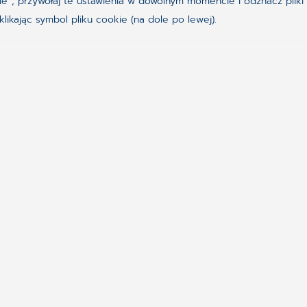
ookie”, przywołaj te ustawienia w dowolnym momencie i odznacz pl
ikając symbol pliku cookie (na dole po lewej).
Obserwuj nas w serwisie
Synchronizing H
Należymy do holdingu C
producentów oprogramow
dostarcza najnowocześn
klientów z 56 krajów ś