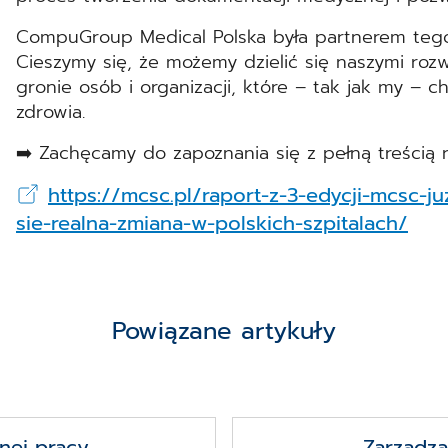
CompuGroup Medical Polska była partnerem tegoro
Cieszymy się, że możemy dzielić się naszymi roz
gronie osób i organizacji, które – tak jak my – c
zdrowia.
➡️ Zachęcamy do zapoznania się z pełną treścią 
https://mcsc.pl/raport-z-3-edycji-mcsc-j
sie-realna-zmiana-w-polskich-szpitalach/
Powiązane artykuły
nej pracy
Zarządza