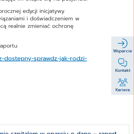
cznej edycji inicjatywy.
wiązaniami i doświadczeniem w
hcą realnie zmieniać ochronę
raportu:
Wsparcie
uz-dostepny-sprawdz-jak-rodzi-
Kontakt
Kariera
nie szpitalem w oparciu o dane – raport