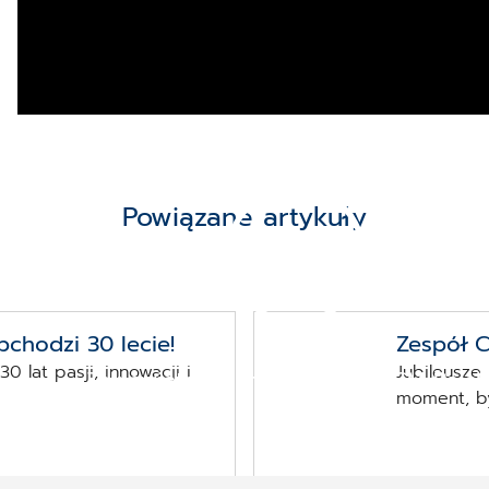
Powiązane artykuły
chodzi 30 lecie!
Zespół C
 lat pasji, innowacji i
Jubileusze
Tak świętowaliśmy 30-lecie CGM Polsk
moment, by 