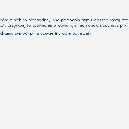
Czytaj da
ektóre z nich są niezbędne, inne pomagają nam ulepszać naszą ofer
ookie”, przywołaj te ustawienia w dowolnym momencie i odznacz pl
ikając symbol pliku cookie (na dole po lewej).
go, czego szukasz?