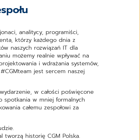
espołu
naci, analitycy, programiści,
ienta, którzy każdego dnia z
w naszych rozwiązań IT dla
owaniu możemy realnie wpływać na
projektowania i wdrażania systemów,
e #CGMteam jest sercem naszej
 wydarzenie, w całości poświęcone
o spotkania w mniej formalnych
ękowania całemu zespołowi za
udzie.
al tworzą historię CGM Polska.