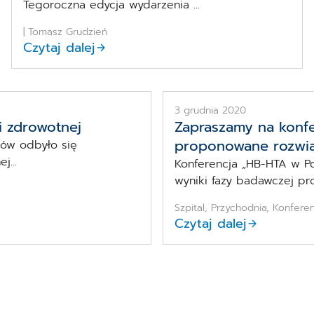
Tegoroczna edycja wydarzenia ...
| Tomasz Grudzień
Czytaj dalej
3 grudnia 2020
i zdrowotnej
Zapraszamy na konf
proponowane rozwią
wów odbyło się
...
Konferencja „HB-HTA w P
wyniki fazy badawczej pro
Szpital, Przychodnia, Konfere
Czytaj dalej