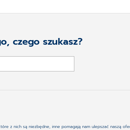
go, czego szukasz?
Obserwuj nas w serwisie
ektóre z nich są niezbędne, inne pomagają nam ulepszać naszą ofer