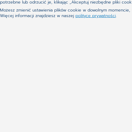
potrzebne lub odrzucić je, klikając „Akceptuj niezbędne pliki c
Możesz zmienić ustawienia plików cookie w dowolnym momencie, kl
Więcej informacji znajdziesz w naszej
polityce prywatności
.
Aktualne tematy
Grupa kapitałowa
Zarząd
Klienci
Technologie
Kontakt