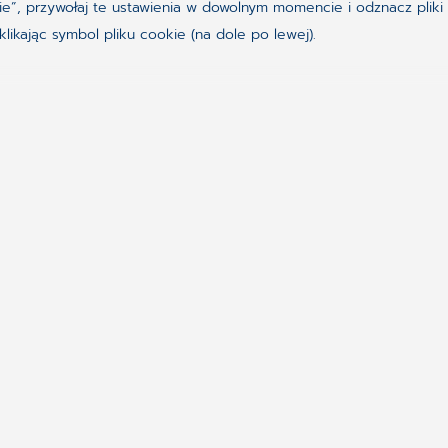
ookie”, przywołaj te ustawienia w dowolnym momencie i odznacz pl
ikając symbol pliku cookie (na dole po lewej).
Synchronizing H
Należymy do holdingu C
producentów oprogramow
dostarcza najnowocześn
klientów z 56 krajów ś
na całym świecie stawia
zdrowia oraz lepszej or
to, by nasi Klienci mogl
oraz poświęcać swój cen
GRUPA KAPITAŁOWA