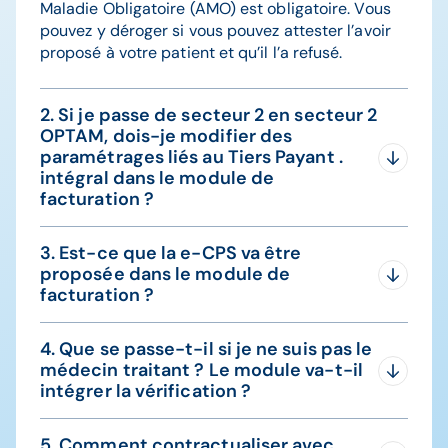
Maladie Obligatoire (AMO) est obligatoire. Vous
pouvez y déroger si vous pouvez attester l’avoir
proposé à votre patient et qu’il l’a refusé.
2. Si je passe de secteur 2 en secteur 2
OPTAM, dois-je modifier des
paramétrages liés au Tiers Payant .
intégral dans le module de
facturation ?
Lorsque vous avez un contrat OPTAM, vous devez
3. Est-ce que la e-CPS va être
le paramétrer dans le logiciel, car certaines
proposée dans le module de
règles d’application des actes et certains tarifs
facturation ?
peuvent changer. Ces modifications s’effectuent
dans les préférences utilisateur. En revanche,
La e-CPS n’est pour l’instant pas mise à
concernant le tiers payant intégral, il n’y a aucun
4. Que se passe-t-il si je ne suis pas le
disposition par le GIE SESAM-Vitale sur la partie
paramètre à modifier.
médecin traitant ? Le module va-t-il
facturation. Elle se déploie progressivement sur
intégrer la vérification ?
les différents téléservices (INS, DMP). Elle devrait
être accessible en 2026, mais cela dépend des
Oui, le Tiers Payant intégral et la validation du
pouvoirs publics.
5. Comment contractualiser avec