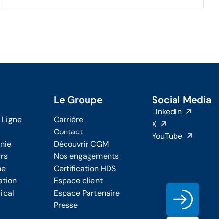
Le Groupe
Social Media
LinkedIn
 Ligne
Carrière
X
Contact
YouTube
onie
Découvrir CGM
urs
Nos engagements
ne
Certification HDS
ation
Espace client
ical
Espace Partenaire
Clien
Presse