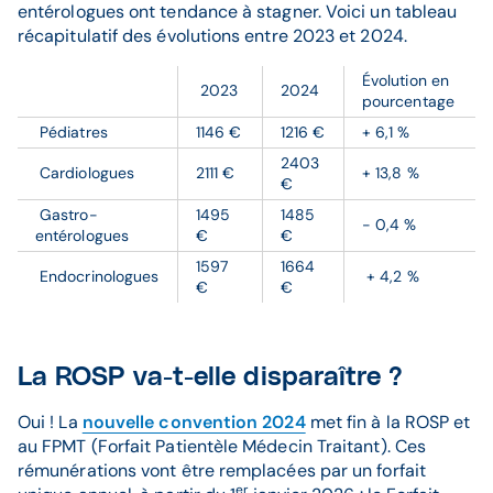
entérologues ont tendance à stagner. Voici un tableau
récapitulatif des évolutions entre 2023 et 2024.
Évolution en
2023
2024
pourcentage
Pédiatres
1146 €
1216 €
+ 6,1 %
2403
Cardiologues
2111 €
+ 13,8 %
€
Gastro-
1495
1485
- 0,4 %
entérologues
€
€
1597
1664
Endocrinologues
+ 4,2 %
€
€
La ROSP va-t-elle disparaître ?
Oui ! La
nouvelle convention 2024
met fin à la ROSP et
au FPMT (Forfait Patientèle Médecin Traitant). Ces
rémunérations vont être remplacées par un forfait
er