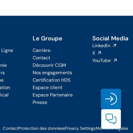
Le Groupe
Social Media
LinkedIn
 Ligne
Carrière
X
Contact
YouTube
onie
Découvrir CGM
urs
Nos engagements
ne
Certification HDS
ation
Espace client
ical
Espace Partenaire
Clien
Presse
Cont
Contact
Protection des données
Privacy Settings
Mentions légales