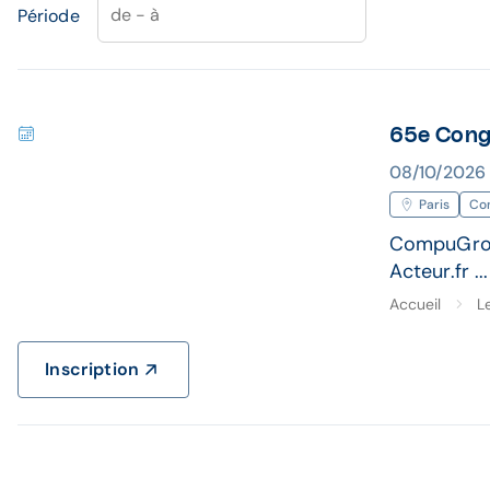
de - à
Période
65e Congr
08/10/2026 
Paris
Co
CompuGroup
Acteur.fr ...
Accueil
L
Inscription