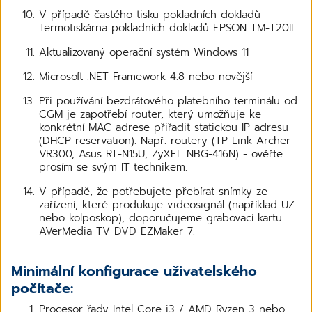
V případě častého tisku pokladních dokladů
Termotiskárna pokladních dokladů EPSON TM-T20II
Aktualizovaný operační systém Windows 11
Microsoft .NET Framework 4.8 nebo novější
Při používání bezdrátového platebního terminálu od
CGM je zapotřebí router, který umožňuje ke
konkrétní MAC adrese přiřadit statickou IP adresu
(DHCP reservation). Např. routery (TP-Link Archer
VR300, Asus RT-N15U, ZyXEL NBG-416N) - ověřte
prosím se svým IT technikem.
V případě, že potřebujete přebírat snímky ze
zařízení, které produkuje videosignál (například UZ
nebo kolposkop), doporučujeme grabovací kartu
AVerMedia TV DVD EZMaker 7.
Minimální konfigurace uživatelského
počítače:
Procesor řady Intel Core i3 / AMD Ryzen 3 nebo