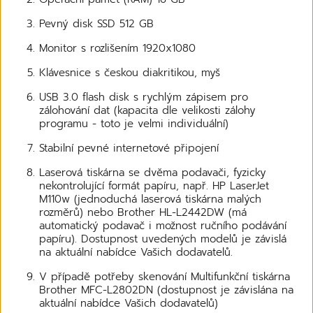
Pevný disk SSD 512 GB
Monitor s rozlišením 1920x1080
Klávesnice s českou diakritikou, myš
USB 3.0 flash disk s rychlým zápisem pro
zálohování dat (kapacita dle velikosti zálohy
programu - toto je velmi individuální)
Stabilní pevné internetové připojení
Laserová tiskárna se dvěma podavači, fyzicky
nekontrolující formát papíru, např. HP LaserJet
M110w (jednoduchá laserová tiskárna malých
rozměrů) nebo Brother HL-L2442DW (má
automatický podavač i možnost ručního podávání
papíru). Dostupnost uvedených modelů je závislá
na aktuální nabídce Vašich dodavatelů.
V případě potřeby skenování Multifunkční tiskárna
Brother MFC-L2802DN (dostupnost je závislána na
aktuální nabídce Vašich dodavatelů)