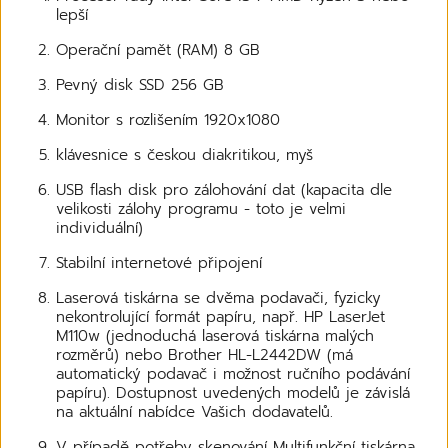
lepší
Operační pamět (RAM) 8 GB
Pevný disk SSD 256 GB
Monitor s rozlišením 1920x1080
klávesnice s českou diakritikou, myš
USB flash disk pro zálohování dat (kapacita dle
velikosti zálohy programu - toto je velmi
individuální)
Stabilní internetové připojení
Laserová tiskárna se dvěma podavači, fyzicky
nekontrolující formát papíru, např. HP LaserJet
M110w (jednoduchá laserová tiskárna malých
rozměrů) nebo Brother HL-L2442DW (má
automatický podavač i možnost ručního podávání
papíru). Dostupnost uvedených modelů je závislá
na aktuální nabídce Vašich dodavatelů.
V případě potřeby skenování Multifunkční tiskárna