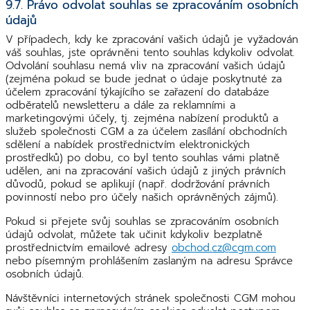
9.7. Právo odvolat souhlas se zpracováním osobních
údajů
V případech, kdy ke zpracování vašich údajů je vyžadován
váš souhlas, jste oprávněni tento souhlas kdykoliv odvolat.
Odvolání souhlasu nemá vliv na zpracování vašich údajů
(zejména pokud se bude jednat o údaje poskytnuté za
účelem zpracování týkajícího se zařazení do databáze
odběratelů newsletteru a dále za reklamními a
marketingovými účely, tj. zejména nabízení produktů a
služeb společnosti CGM a za účelem zasílání obchodních
sdělení a nabídek prostřednictvím elektronických
prostředků) po dobu, co byl tento souhlas vámi platně
udělen, ani na zpracování vašich údajů z jiných právních
důvodů, pokud se aplikují (např. dodržování právních
povinností nebo pro účely našich oprávněných zájmů).
Pokud si přejete svůj souhlas se zpracováním osobních
údajů odvolat, můžete tak učinit kdykoliv bezplatně
prostřednictvím emailové adresy
obchod.cz@cgm.com
nebo písemným prohlášením zaslaným na adresu Správce
osobních údajů.
Návštěvníci internetových stránek společnosti CGM mohou