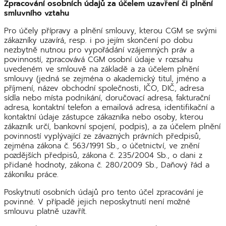
Zpracování osobních údajů za účelem uzavření či plnění
smluvního vztahu
Pro účely přípravy a plnění smlouvy, kterou CGM se svými
zákazníky uzavírá, resp. i po jejím skončení po dobu
nezbytně nutnou pro vypořádání vzájemných práv a
povinností, zpracovává CGM osobní údaje v rozsahu
uvedeném ve smlouvě na základě a za účelem plnění
smlouvy (jedná se zejména o akademický titul, jméno a
příjmení, název obchodní společnosti, IČO, DIČ, adresa
sídla nebo místa podnikání, doručovací adresa, fakturační
adresa, kontaktní telefon a emailová adresa, identifikační a
kontaktní údaje zástupce zákazníka nebo osoby, kterou
zákazník určí, bankovní spojení, podpis), a za účelem plnění
povinností vyplývající ze závazných právních předpisů,
zejména zákona č. 563/1991 Sb., o účetnictví, ve znění
pozdějších předpisů, zákona č. 235/2004 Sb., o dani z
přidané hodnoty, zákona č. 280/2009 Sb., Daňový řád a
zákoníku práce.
Poskytnutí osobních údajů pro tento účel zpracování je
povinné. V případě jejich neposkytnutí není možné
smlouvu platně uzavřít.