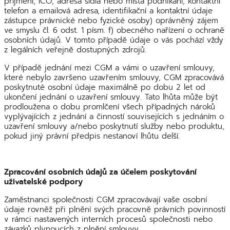
příjmení, IČO, adresa sídla nebo místa podnikání, kontaktní
telefon a emailová adresa, identifikační a kontaktní údaje
zástupce právnické nebo fyzické osoby) oprávněný zájem
ve smyslu čl. 6 odst. 1 písm. f) obecného nařízení o ochraně
osobních údajů. V tomto případě údaje o vás pochází vždy
z legálních veřejně dostupných zdrojů.
V případě jednání mezi CGM a vámi o uzavření smlouvy,
které nebylo završeno uzavřením smlouvy, CGM zpracovává
poskytnuté osobní údaje maximálně po dobu 2 let od
ukončení jednání o uzavření smlouvy. Tato lhůta může být
prodloužena o dobu promlčení všech případných nároků
vyplývajících z jednání a činností souvisejících s jednáním o
uzavření smlouvy a/nebo poskytnutí služby nebo produktu,
pokud jiný právní předpis nestanoví lhůtu delší.
Zpracování osobních údajů za účelem poskytování
uživatelské podpory
Zaměstnanci společnosti CGM zpracovávají vaše osobní
údaje rovněž při plnění svých pracovně právních povinností
v rámci nastavených interních procesů společnosti nebo
závazků plynoucích z plnění smlouvy.