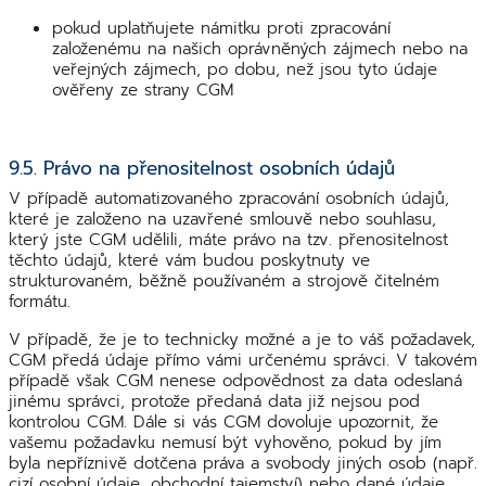
pokud uplatňujete námitku proti zpracování
založenému na našich oprávněných zájmech nebo na
veřejných zájmech, po dobu, než jsou tyto údaje
ověřeny ze strany CGM
9.5. Právo na přenositelnost osobních údajů
V případě automatizovaného zpracování osobních údajů,
které je založeno na uzavřené smlouvě nebo souhlasu,
který jste CGM udělili, máte právo na tzv. přenositelnost
těchto údajů, které vám budou poskytnuty ve
strukturovaném, běžně používaném a strojově čitelném
formátu.
V případě, že je to technicky možné a je to váš požadavek,
CGM předá údaje přímo vámi určenému správci. V takovém
případě však CGM nenese odpovědnost za data odeslaná
jinému správci, protože předaná data již nejsou pod
kontrolou CGM. Dále si vás CGM dovoluje upozornit, že
vašemu požadavku nemusí být vyhověno, pokud by jím
byla nepříznivě dotčena práva a svobody jiných osob (např.
cizí osobní údaje, obchodní tajemství) nebo dané údaje