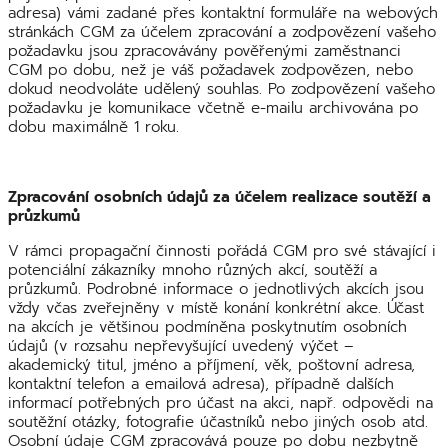
adresa) vámi zadané přes kontaktní formuláře na webových
stránkách CGM za účelem zpracování a zodpovězení vašeho
požadavku jsou zpracovávány pověřenými zaměstnanci
CGM po dobu, než je váš požadavek zodpovězen, nebo
dokud neodvoláte udělený souhlas. Po zodpovězení vašeho
požadavku je komunikace včetně e-mailu archivována po
dobu maximálně 1 roku.
Zpracování osobních údajů za účelem realizace soutěží a
průzkumů
V rámci propagační činnosti pořádá CGM pro své stávající i
potenciální zákazníky mnoho různých akcí, soutěží a
průzkumů. Podrobné informace o jednotlivých akcích jsou
vždy včas zveřejněny v místě konání konkrétní akce. Účast
na akcích je většinou podmíněna poskytnutím osobních
údajů (v rozsahu nepřevyšující uvedený výčet –
akademický titul, jméno a příjmení, věk, poštovní adresa,
kontaktní telefon a emailová adresa), případně dalších
informací potřebných pro účast na akci, např. odpovědi na
soutěžní otázky, fotografie účastníků nebo jiných osob atd.
Osobní údaje CGM zpracovává pouze po dobu nezbytně