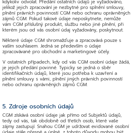
kdykoliv odvolat. Předání ostatních údajů je vyžadováno,
jelikož jejich zpracování je nezbytné pro splnění smlouvy,
plnění právních povinností CGM nebo ochranu oprávněných
zájmů CGM. Pokud takové údaje neposkytnete, nemůže
vám CGM příslušný produkt, službu nebo jiné plnění, při
kterém jsou od vás osobní údaj vyžadovány, poskytnout.
Některé údaje CGM shromažďuje a zpracovává pouze s
vaším souhlasem. Jedná se především o údaje
zpracovávané pro obchodní a marketingové účely.
V ostatních případech, kdy od vás CGM osobní údaje žádá,
je jejich předání povinné. Typicky se jedná o sběr
identifikačních údajů, které jsou potřeba k uzavření a
plnění smlouvy s vámi, plnění jiných právních povinností
nebo ochranu oprávněných zájmů CGM.
5. Zdroje osobních údajů
CGM získává osobní údaje jak přímo od Subjektů údajů,
tedy od vás, tak obdobně od třetích osob, které vaše
zájmy zastupují. Snahou CGM je udržovat evidované osobní
údaje stále přesné a úplné, z tohoto důvodu mohou být