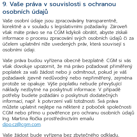
9. Vaše práva v souvislosti s ochranou
osobních údajů
Vaše osobní údaje jsou zpracovávány transparentně,
korektně a v souladu s legislativními požadavky. Zároveň
však máte právo se na CGM kdykoli obrátit, abyste získali
informace o procesu zpracování svých osobních údajů či za
účelem uplatnění níže uvedených práv, která souvisejí s
osobními údaji.
Vaše práva budou vyřízena obecně bezplatně. CGM si vás
však dovoluje upozornit, že má právo požadovat přiměřený
poplatek za vaši žádost nebo ji odmítnout, pokud je váš
požadavek zjevně nedůvodný nebo nepřiměřený, zejména
protože se opakuje. Výše poplatku nebude převyšující
náklady nezbytné na poskytnutí informace. V případě
potřeby budete požádáni o poskytnutí dodatečných
informací, např. k potvrzení vaší totožnosti. Svá práva
můžete uplatnit nejlépe na některé z poboček společnosti
CGM nebo přímo u pověřence pro ochranu osobních údajů
Ing. Martina Ročka prostřednictvím emailu
dpo.cz@cgm.com
.
Vaše žádost bude vyřízena bez zbytečného odkladu,