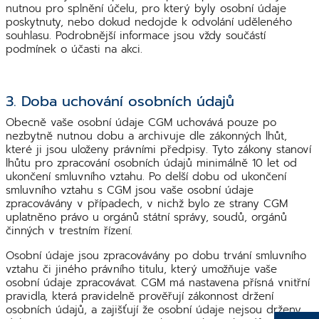
nutnou pro splnění účelu, pro který byly osobní údaje
poskytnuty, nebo dokud nedojde k odvolání uděleného
souhlasu. Podrobnější informace jsou vždy součástí
podmínek o účasti na akci.
3. Doba uchování osobních údajů
Obecně vaše osobní údaje CGM uchovává pouze po
nezbytně nutnou dobu a archivuje dle zákonných lhůt,
které ji jsou uloženy právními předpisy. Tyto zákony stanoví
lhůtu pro zpracování osobních údajů minimálně 10 let od
ukončení smluvního vztahu. Po delší dobu od ukončení
smluvního vztahu s CGM jsou vaše osobní údaje
zpracovávány v případech, v nichž bylo ze strany CGM
uplatněno právo u orgánů státní správy, soudů, orgánů
činných v trestním řízení.
Osobní údaje jsou zpracovávány po dobu trvání smluvního
vztahu či jiného právního titulu, který umožňuje vaše
osobní údaje zpracovávat. CGM má nastavena přísná vnitřní
pravidla, která pravidelně prověřují zákonnost držení
osobních údajů, a zajišťují že osobní údaje nejsou drženy