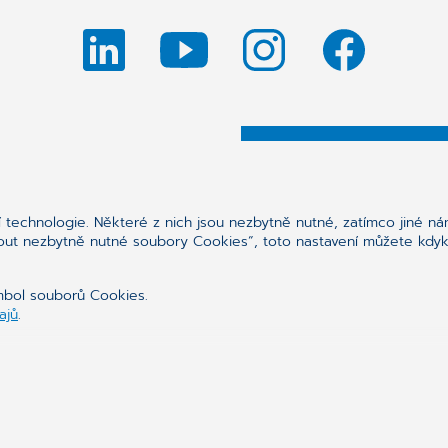
Synchronizing H
Spojujeme svět zdravotnic
technologie. Některé z nich jsou nezbytně nutné, zatímco jiné ná
out nezbytně nutné soubory Cookies“, toto nastavení můžete kdyko
Naše programy a komunik
zařízení a dalším poskyt
diagnostice i léčbě.
ymbol souborů Cookies.
ajů
.
NAŠE VIZE, MISE