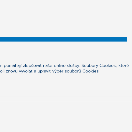
ealthcare
tví.
m pomáhají zlepšovat naše online služby. Soubory Cookies, které
li znovu vyvolat a upravit výběr souborů Cookies.
ační řešení pomáhají lékařům, sítím zdravotnických
ovatelům zdravotní péče v organizaci jejich práce,