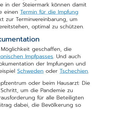
te in der Steiermark können damit
ne einen
Termin für die Impfung
ekt zur Terminvereinbarung, um
ereitstehen, optimal zu schützen.
kumentation
Möglichkeit geschaffen, die
ronischen Impfpasses
. Und auch
okumentation der Impfungen und
eispiel
Schweden
oder
Tschechien
.
mpfzentrum oder beim Hausarzt: Die
 Schritt, um die Pandemie zu
rausforderung für alle Beteiligten
itrag dabei, die Bevölkerung so