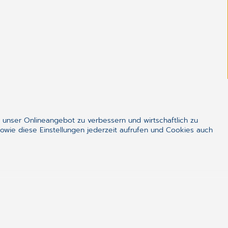
ealthcare
 unser Onlineangebot zu verbessern und wirtschaftlich zu
owie diese Einstellungen jederzeit aufrufen und Cookies auch
im Gesundheitswesen und sorgen dafür, Kosten
der Mensch soll mit Hilfe von IT vom medizinischen