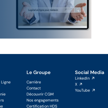
Le Groupe
Social Media
LinkedIn
 Ligne
Carrière
X
Contact
YouTube
onie
Découvrir CGM
urs
Nos engagements
ne
Certification HDS