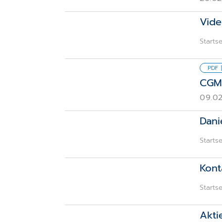
Vide
Startse
PDF 
CGM 
09.0
Dani
Startse
Kont
Startse
Akti