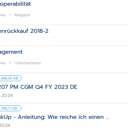
operabilität
ite
Magazin
enrückkauf 2018-2
agement
ite
Unternehmen
 268,00 KB
207 PM CGM Q4 FY 2023 DE
2.2024
 766,71 KB
kUp - Anleitung: Wie reiche ich einen ...
.2024