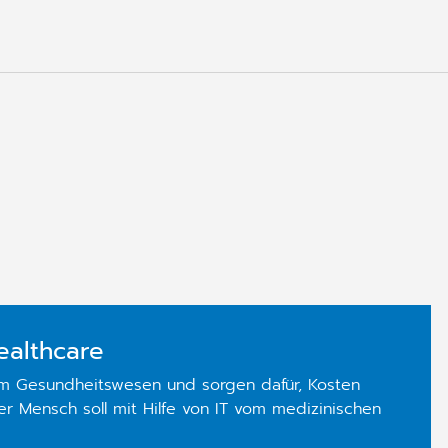
ealthcare
im Gesundheitswesen und sorgen dafür, Kosten
der Mensch soll mit Hilfe von IT vom medizinischen