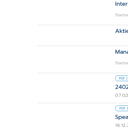
Inter
Startse
Akti
Man
Startse
PDF |
240
07.0
PDF |
Spea
16.12