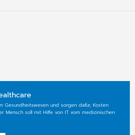
ealthcare
im Gesundheitswesen und sorgen dafür, Kosten
der Mensch soll mit Hilfe von IT vom medizinischen