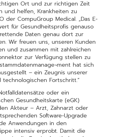
chtigen Ort und zur richtigen Zeit
 und helfen, Krankheiten zu
EO der CompuGroup Medical. „Das E-
wert für Gesundheitsprofis genauso
srettende Daten genau dort zur
en. Wir freuen uns, unseren Kunden
en und zusammen mit zahlreichen
onnektor zur Verfügung stellen zu
enstammdatenmanage¬ment hat sich
ausgestellt – ein Zeugnis unserer
 technologischen Fortschritt.“
otfalldatensätze oder ein
ischen Gesundheitskarte (eGK)
en Akteur – Arzt, Zahnarzt oder
tsprechenden Software-Upgrade
ide Anwendungen in den
ppe intensiv erprobt. Damit die