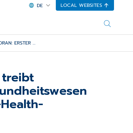
LOCAL WEBSITES
DE
ORAN: ERSTER …
treibt
sundheits­wesen
-Health-
n