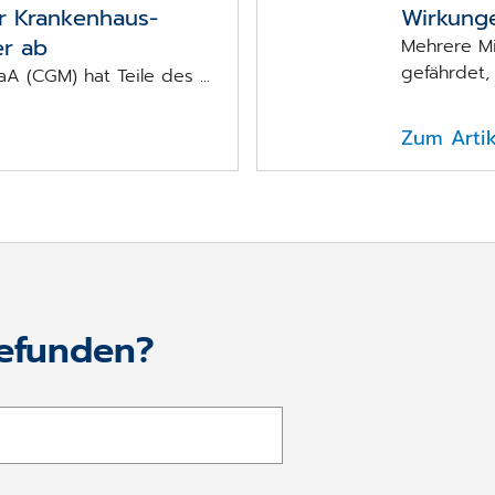
ür Krankenhaus­
Wirkung
er ab
Mehrere Mi
gefährdet, .
 (CGM) hat Teile des ...
Zum Artik
gefunden?