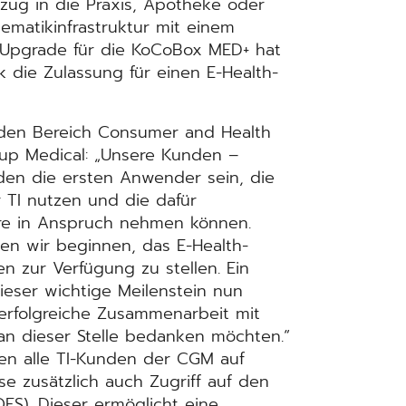
ug in die Praxis, Apotheke oder
lematikinfrastruktur mit einem
 Upgrade für die KoCoBox MED+ hat
 die Zulassung für einen E-Health-
r den Bereich Consumer and Health
p Medical: „Unsere Kunden –
den die ersten Anwender sein, die
 TI nutzen und die dafür
e in Anspruch nehmen können.
en wir beginnen, das E-Health-
 zur Verfügung zu stellen. Ein
dieser wichtige Meilenstein nun
e erfolgreiche Zusammenarbeit mit
an dieser Stelle bedanken möchten.“
en alle TI-Kunden der CGM auf
e zusätzlich auch Zugriff auf den
QES). Dieser ermöglicht eine