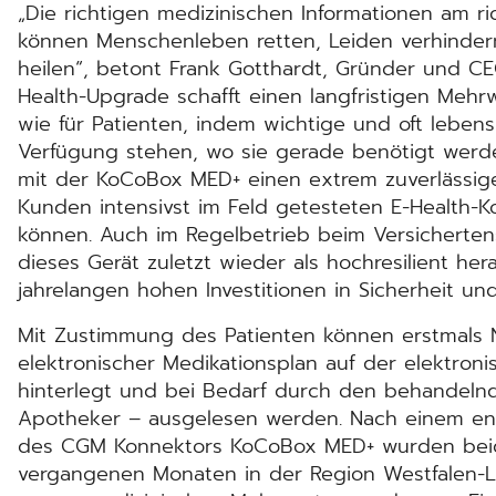
„Die richtigen medizinischen Informationen am ri
können Menschenleben retten, Leiden verhindern
heilen“, betont Frank Gotthardt, Gründer und C
Health-Upgrade schafft einen langfristigen Mehr
wie für Patienten, indem wichtige und oft leben
Verfügung stehen, wo sie gerade benötigt werd
mit der KoCoBox MED+ einen extrem zuverlässig
Kunden intensivst im Feld getesteten E-Health-K
können. Auch im Regelbetrieb beim Versichert
dieses Gerät zuletzt wieder als hochresilient her
jahrelangen hohen Investitionen in Sicherheit und
Mit Zustimmung des Patienten können erstmals N
elektronischer Medikationsplan auf der elektron
hinterlegt und bei Bedarf durch den behandelnd
Apotheker – ausgelesen werden. Nach einem en
des CGM Konnektors KoCoBox MED+ wurden be
vergangenen Monaten in der Region Westfalen-Li