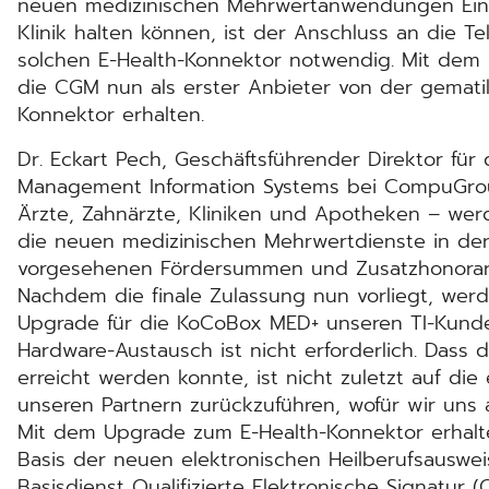
neuen medizinischen Mehrwertanwendungen Einz
Klinik halten können, ist der Anschluss an die Te
solchen E-Health-Konnektor notwendig. Mit dem
die CGM nun als erster Anbieter von der gematik
Konnektor erhalten.
Dr. Eckart Pech, Geschäftsführender Direktor fü
Management Information Systems bei CompuGrou
Ärzte, Zahnärzte, Kliniken und Apotheken – wer
die neuen medizinischen Mehrwertdienste in der
vorgesehenen Fördersummen und Zusatzhonorar
Nachdem die finale Zulassung nun vorliegt, werd
Upgrade für die KoCoBox MED+ unseren TI-Kunden
Hardware-Austausch ist nicht erforderlich. Dass 
erreicht werden konnte, ist nicht zuletzt auf di
unseren Partnern zurückzuführen, wofür wir uns 
Mit dem Upgrade zum E-Health-Konnektor erhalt
Basis der neuen elektronischen Heilberufsausweis
Basisdienst Qualifizierte Elektronische Signatur (