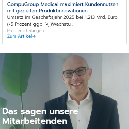
CompuGroup Medical maximiert Kundennutzen
mit gezielten Produktinnovationen
Umsatz im Geschäftsjahr 2025 bei 1,213 Mrd. Euro
(+5 Prozent ggb. Vj.)Wachstu...
Pressemitteilungen
Zum Artikel
Das sagen unsere
Das sagen unsere
Das sagen unsere
Mitarbeitenden
Mitarbeitenden
Mitarbeitenden