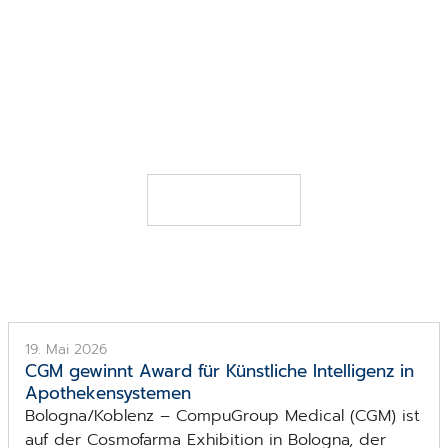
7. APRIL 2021
Wir helfen, Leben zu retten - und helfen Dir,
Deines mit dem Job zu verbinden
JETZT LESEN
19. Mai 2026
CGM gewinnt Award für Künstliche Intelligenz in
Apothekensystemen
Bologna/Koblenz – CompuGroup Medical (CGM) ist
auf der Cosmofarma Exhibition in Bologna, der