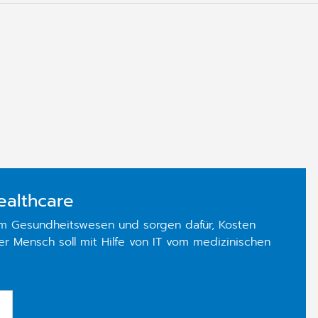
ealthcare
im Gesundheitswesen und sorgen dafür, Kosten
der Mensch soll mit Hilfe von IT vom medizinischen