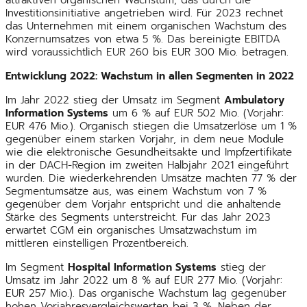
Investitionsinitiative angetrieben wird. Für 2023 rechnet
das Unternehmen mit einem organischen Wachstum des
Konzernumsatzes von etwa 5 %. Das bereinigte EBITDA
wird voraussichtlich EUR 260 bis EUR 300 Mio. betragen.
Entwicklung 2022: Wachstum in allen Segmenten in 2022
Im Jahr 2022 stieg der Umsatz im Segment
Ambulatory
Information Systems
um 6 % auf EUR 502 Mio. (Vorjahr:
EUR 476 Mio.). Organisch stiegen die Umsatzerlöse um 1 %
gegenüber einem starken Vorjahr, in dem neue Module
wie die elektronische Gesundheitsakte und Impfzertifikate
in der DACH-Region im zweiten Halbjahr 2021 eingeführt
wurden. Die wiederkehrenden Umsätze machten 77 % der
Segmentumsätze aus, was einem Wachstum von 7 %
gegenüber dem Vorjahr entspricht und die anhaltende
Stärke des Segments unterstreicht. Für das Jahr 2023
erwartet CGM ein organisches Umsatzwachstum im
mittleren einstelligen Prozentbereich.
Im Segment
Hospital Information Systems
stieg der
Umsatz im Jahr 2022 um 8 % auf EUR 277 Mio. (Vorjahr:
EUR 257 Mio.). Das organische Wachstum lag gegenüber
hohen Vorjahresvergleichswerten bei 3 %. Neben der