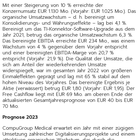
Mit einer Steigerung von 10 % erreichte der
Konzernumsatz EUR 1.130 Mio. (Vorjahr: EUR 1.025 Mio.). Das
organische Umsatzwachstum – d. h. bereinigt um
Konsolidierungs- und Währungseffekte – lag bei 4,1 %.
Bereinigt um das TI-Konnektor-Software-Upgrade aus dem
Jahr 2021, betrug das organische Umsatzwachstum 6,3 %.
Das bereinigte EBITDA erreichte EUR 234 Mio., was einem
Wachstum von 4 % gegenüber dem Vorjahr entspricht
und einer bereinigten EBITDA-Marge von 20,7 %
entspricht (Vorjahr: 21,9 %). Die Qualität der Umsätze, die
sich am Anteil der wiederkehrenden Umsätze
widerspiegelt, war im gesamten Jahr 2022 von größeren
Einmaleffekten geprägt und lag mit 65 % stabil auf dem
hohen Niveau des Vorjahres. Das bereinigte Ergebnis je
Aktie (verwässert) betrug EUR 1,80 (Vorjahr: EUR 1,95). Der
Free Cashflow liegt mit EUR 69 Mio. am oberen Ende der
aktualisierten Gesamtjahresprognose von EUR 40 bis EUR
70 Mio.
Prognose 2023
CompuGroup Medical erwartet ein Jahr mit einer zügigen
Umsetzung zahlreicher Digitalisierungsprojekte und einem
attraktiven organischen Wachstum, das durch die