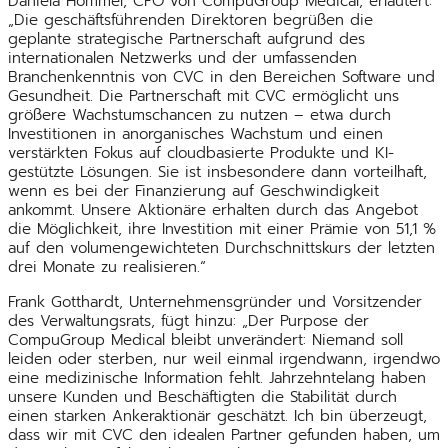
Daniela Hommel, CFO von CompuGroup Medical, erläutert:
„Die geschäftsführenden Direktoren begrüßen die
geplante strategische Partnerschaft aufgrund des
internationalen Netzwerks und der umfassenden
Branchenkenntnis von CVC in den Bereichen Software und
Gesundheit. Die Partnerschaft mit CVC ermöglicht uns
größere Wachstumschancen zu nutzen – etwa durch
Investitionen in anorganisches Wachstum und einen
verstärkten Fokus auf cloudbasierte Produkte und KI-
gestützte Lösungen. Sie ist insbesondere dann vorteilhaft,
wenn es bei der Finanzierung auf Geschwindigkeit
ankommt. Unsere Aktionäre erhalten durch das Angebot
die Möglichkeit, ihre Investition mit einer Prämie von 51,1 %
auf den volumengewichteten Durchschnittskurs der letzten
drei Monate zu realisieren.“
Frank Gotthardt, Unternehmensgründer und Vorsitzender
des Verwaltungsrats, fügt hinzu: „Der Purpose der
CompuGroup Medical bleibt unverändert: Niemand soll
leiden oder sterben, nur weil einmal irgendwann, irgendwo
eine medizinische Information fehlt. Jahrzehntelang haben
unsere Kunden und Beschäftigten die Stabilität durch
einen starken Ankeraktionär geschätzt. Ich bin überzeugt,
dass wir mit CVC den idealen Partner gefunden haben, um