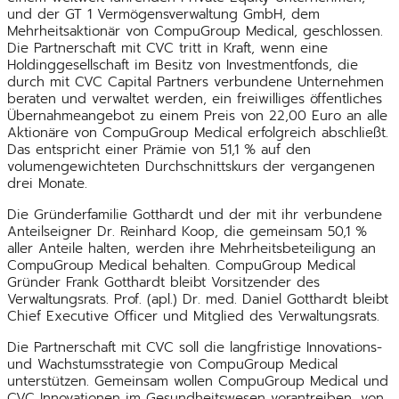
und der GT 1 Vermögensverwaltung GmbH, dem
Mehrheitsaktionär von CompuGroup Medical, geschlossen.
Die Partnerschaft mit CVC tritt in Kraft, wenn eine
Holdinggesellschaft im Besitz von Investmentfonds, die
durch mit CVC Capital Partners verbundene Unternehmen
beraten und verwaltet werden, ein freiwilliges öffentliches
Übernahmeangebot zu einem Preis von 22,00 Euro an alle
Aktionäre von CompuGroup Medical erfolgreich abschließt.
Das entspricht einer Prämie von 51,1 % auf den
volumengewichteten Durchschnittskurs der vergangenen
drei Monate.
Die Gründerfamilie Gotthardt und der mit ihr verbundene
Anteilseigner Dr. Reinhard Koop, die gemeinsam 50,1 %
aller Anteile halten, werden ihre Mehrheitsbeteiligung an
CompuGroup Medical behalten. CompuGroup Medical
Gründer Frank Gotthardt bleibt Vorsitzender des
Verwaltungsrats. Prof. (apl.) Dr. med. Daniel Gotthardt bleibt
Chief Executive Officer und Mitglied des Verwaltungsrats.
Die Partnerschaft mit CVC soll die langfristige Innovations-
und Wachstumsstrategie von CompuGroup Medical
unterstützen. Gemeinsam wollen CompuGroup Medical und
CVC Innovationen im Gesundheitswesen vorantreiben, von