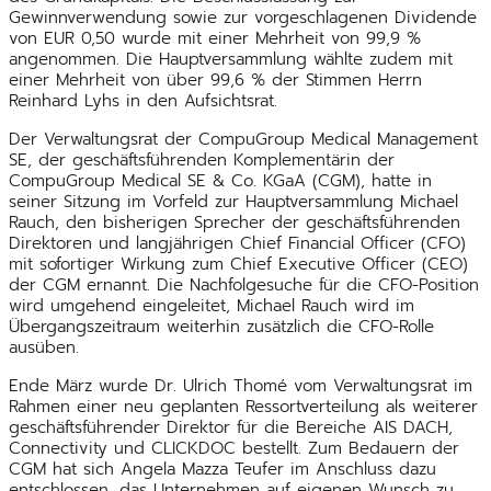
Gewinnverwendung sowie zur vorgeschlagenen Dividende
von EUR 0,50 wurde mit einer Mehrheit von 99,9 %
angenommen. Die Hauptversammlung wählte zudem mit
einer Mehrheit von über 99,6 % der Stimmen Herrn
Reinhard Lyhs in den Aufsichtsrat.
Der Verwaltungsrat der CompuGroup Medical Management
SE, der geschäftsführenden Komplementärin der
CompuGroup Medical SE & Co. KGaA (CGM), hatte in
seiner Sitzung im Vorfeld zur Hauptversammlung Michael
Rauch, den bisherigen Sprecher der geschäftsführenden
Direktoren und langjährigen Chief Financial Officer (CFO)
mit sofortiger Wirkung zum Chief Executive Officer (CEO)
der CGM ernannt. Die Nachfolgesuche für die CFO-Position
wird umgehend eingeleitet, Michael Rauch wird im
Übergangszeitraum weiterhin zusätzlich die CFO-Rolle
ausüben.
Ende März wurde Dr. Ulrich Thomé vom Verwaltungsrat im
Rahmen einer neu geplanten Ressortverteilung als weiterer
geschäftsführender Direktor für die Bereiche AIS DACH,
Connectivity und CLICKDOC bestellt. Zum Bedauern der
CGM hat sich Angela Mazza Teufer im Anschluss dazu
entschlossen, das Unternehmen auf eigenen Wunsch zu