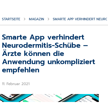
STARTSEITE
MAGAZIN
SMARTE APP VERHINDERT NEURO
Smarte App verhindert
Neurodermitis-Schübe –
Ärzte können die
Anwendung unkompliziert
empfehlen
11. Februar 2021
Nia Health
Die Nia-App hilft, Neurodermitis-Schübe zu vermeiden.