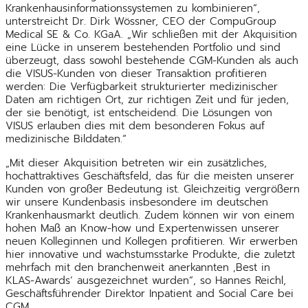
Krankenhausinformationssystemen zu kombinieren“,
unterstreicht Dr. Dirk Wössner, CEO der CompuGroup
Medical SE & Co. KGaA. „Wir schließen mit der Akquisition
eine Lücke in unserem bestehenden Portfolio und sind
überzeugt, dass sowohl bestehende CGM-Kunden als auch
die VISUS-Kunden von dieser Transaktion profitieren
werden: Die Verfügbarkeit strukturierter medizinischer
Daten am richtigen Ort, zur richtigen Zeit und für jeden,
der sie benötigt, ist entscheidend. Die Lösungen von
VISUS erlauben dies mit dem besonderen Fokus auf
medizinische Bilddaten.“
„Mit dieser Akquisition betreten wir ein zusätzliches,
hochattraktives Geschäftsfeld, das für die meisten unserer
Kunden von großer Bedeutung ist. Gleichzeitig vergrößern
wir unsere Kundenbasis insbesondere im deutschen
Krankenhausmarkt deutlich. Zudem können wir von einem
hohen Maß an Know-how und Expertenwissen unserer
neuen Kolleginnen und Kollegen profitieren. Wir erwerben
hier innovative und wachstumsstarke Produkte, die zuletzt
mehrfach mit den branchenweit anerkannten ‚Best in
KLAS-Awards‘ ausgezeichnet wurden“, so Hannes Reichl,
Geschäftsführender Direktor Inpatient and Social Care bei
CGM.