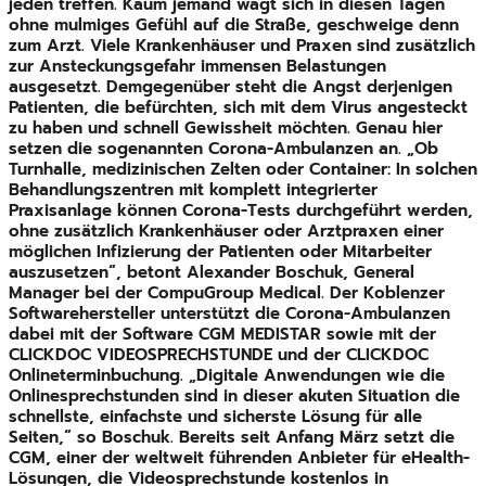
jeden treffen. Kaum jemand wagt sich in diesen Tagen
ohne mulmiges Gefühl auf die Straße, geschweige denn
zum Arzt. Viele Krankenhäuser und Praxen sind zusätzlich
zur Ansteckungsgefahr immensen Belastungen
ausgesetzt. Demgegenüber steht die Angst derjenigen
Patienten, die befürchten, sich mit dem Virus angesteckt
zu haben und schnell Gewissheit möchten. Genau hier
setzen die sogenannten Corona-Ambulanzen an. „Ob
Turnhalle, medizinischen Zelten oder Container: In solchen
Behandlungszentren mit komplett integrierter
Praxisanlage können Corona-Tests durchgeführt werden,
ohne zusätzlich Krankenhäuser oder Arztpraxen einer
möglichen Infizierung der Patienten oder Mitarbeiter
auszusetzen“, betont Alexander Boschuk, General
Manager bei der CompuGroup Medical. Der Koblenzer
Softwarehersteller unterstützt die Corona-Ambulanzen
dabei mit der Software CGM MEDISTAR sowie mit der
CLICKDOC VIDEOSPRECHSTUNDE und der CLICKDOC
Onlineterminbuchung. „Digitale Anwendungen wie die
Onlinesprechstunden sind in dieser akuten Situation die
schnellste, einfachste und sicherste Lösung für alle
Seiten,“ so Boschuk. Bereits seit Anfang März setzt die
CGM, einer der weltweit führenden Anbieter für eHealth-
Lösungen, die Videosprechstunde kostenlos in