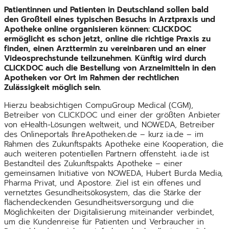
Patientinnen und Patienten in Deutschland sollen bald
den Großteil eines typischen Besuchs in Arztpraxis und
Apotheke online organisieren können: CLICKDOC
ermöglicht es schon jetzt, online die richtige Praxis zu
finden, einen Arzttermin zu vereinbaren und an einer
Videosprechstunde teilzunehmen. Künftig wird durch
CLICKDOC auch die Bestellung von Arzneimitteln in den
Apotheken vor Ort im Rahmen der rechtlichen
Zulässigkeit möglich sein.
Hierzu beabsichtigen CompuGroup Medical (CGM),
Betreiber von CLICKDOC und einer der größten Anbieter
von eHealth-Lösungen weltweit, und NOWEDA, Betreiber
des Onlineportals IhreApotheken.de – kurz ia.de – im
Rahmen des Zukunftspakts Apotheke eine Kooperation, die
auch weiteren potentiellen Partnern offensteht. ia.de ist
Bestandteil des Zukunftspakts Apotheke – einer
gemeinsamen Initiative von NOWEDA, Hubert Burda Media,
Pharma Privat, und Apostore. Ziel ist ein offenes und
vernetztes Gesundheitsökosystem, das die Stärke der
flächendeckenden Gesundheitsversorgung und die
Möglichkeiten der Digitalisierung miteinander verbindet,
um die Kundenreise für Patienten und Verbraucher in