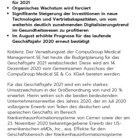
für 2021
Organisches Wachstum wird forciert
Signifikante Steigerung der Investitionen in neue
Technologien und Vertriebskapazitäten, um vom
weiterhin deutlich zunehmenden Digitalisierungstrend
im Gesundheitswesen zu profitieren
Im August erhöhte Prognose für das laufende
Geschäftsjahr 2020 erneut bestätigt
Koblenz. Der Verwaltungsrat der CompuGroup Medical
Management SE hat heute die Budgetplanung für das
Geschäftsjahr 2021 verabschiedet. Diese wird am 14.
Dezember 2020 vom Gemeinsamen Ausschuss der
CompuGroup Medical SE & Co. KGaA beraten werden.
Für das Geschäftsjahr 2021 wird ein sehr starkes
Umsatzwachstum in der Größenordnung von rund 20 %
erwartet. Hierin wirken sich die beiden bedeutenden
Unternehmenserwerbe des Jahres 2020, der im Juli 2020
vollzogene Erwerb von Teilen des deutschen und
spanischen Geschäfts im Bereich
Krankenhausinformationssysteme von Cerner sowie der am
23. November 2020 bekanntgegebene Erwerb der US-
amerikanischen eMDs, Inc., aus. Effekte für den
Geschäftsbereich der Krankenhausinformationssysteme