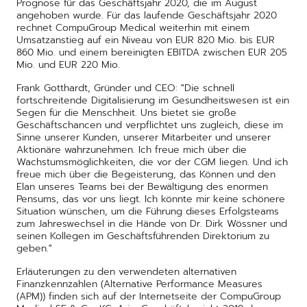
Prognose für das Geschäftsjahr 2020, die im August
angehoben wurde. Für das laufende Geschäftsjahr 2020
rechnet CompuGroup Medical weiterhin mit einem
Umsatzanstieg auf ein Niveau von EUR 820 Mio. bis EUR
860 Mio. und einem bereinigten EBITDA zwischen EUR 205
Mio. und EUR 220 Mio.
Frank Gotthardt, Gründer und CEO: "Die schnell
fortschreitende Digitalisierung im Gesundheitswesen ist ein
Segen für die Menschheit. Uns bietet sie große
Geschäftschancen und verpflichtet uns zugleich, diese im
Sinne unserer Kunden, unserer Mitarbeiter und unserer
Aktionäre wahrzunehmen. Ich freue mich über die
Wachstumsmöglichkeiten, die vor der CGM liegen. Und ich
freue mich über die Begeisterung, das Können und den
Elan unseres Teams bei der Bewältigung des enormen
Pensums, das vor uns liegt. Ich könnte mir keine schönere
Situation wünschen, um die Führung dieses Erfolgsteams
zum Jahreswechsel in die Hände von Dr. Dirk Wössner und
seinen Kollegen im Geschäftsführenden Direktorium zu
geben."
Erläuterungen zu den verwendeten alternativen
Finanzkennzahlen (Alternative Performance Measures
(APM)) finden sich auf der Internetseite der CompuGroup