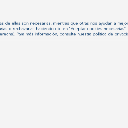
nas de ellas son necesarias, mientras que otras nos ayudan a mejor
as o rechazarlas haciendo clic en "Aceptar cookies necesarias". P
recha). Para más información, consulte nuestra política de privac
 cómo la
 ayudar a
11 DE
as
I Foro de 