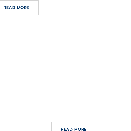
READ MORE
gue
000
3 DE ENERO DE 2021
ENE
El hospital Clínico San Carlos
implantará la HCE CGM Selene
READ MORE