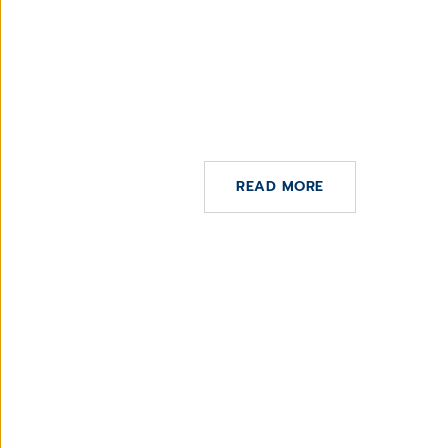
2 DE FEBRERO DE 2024
CGM Certificado con el ENS NIVE
READ MORE
Adobe
Stock
/
ipopba