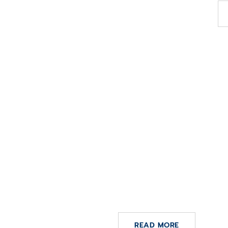
9 DE FEBRERO DE 2021
CGM Clinical España consi
el certificado ISO/IEC 25
para su software CGM SEL
DISCERN
READ MORE