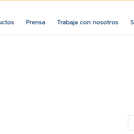
uctos
Prensa
Trabaja con nosotros
S
7 D
EL HOSPITAL SAN
TOD
C
E