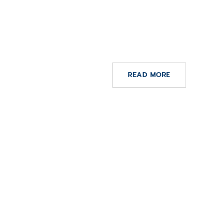
10 DE MAYO DE 2023
tiative
CompuGroup Medical with
s and
revenue growth in the fir
quarter
READ MORE
4 DE AGOSTO DE 2022