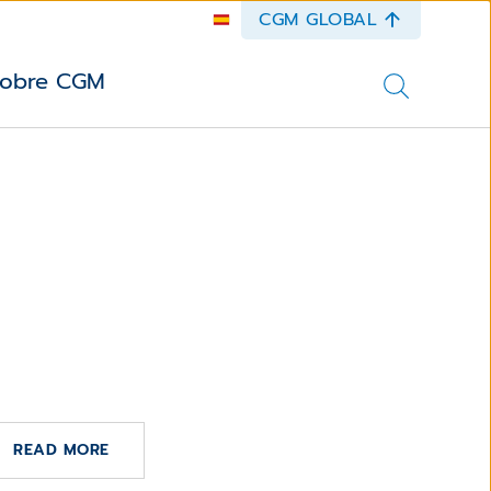
CGM GLOBAL
obre CGM
E ENERO DE 2024
 PEDRO EXTIENDE SU UCI A
O EL CENTRO
CGM
READ MORE
linical
spaña