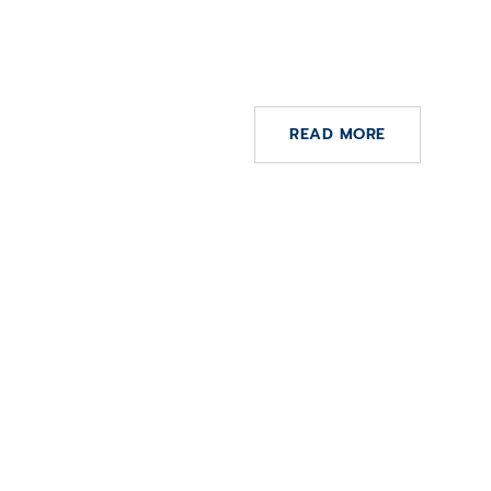
CompuGroup Medical deliv
across all segments – guid
2022 raised
READ MORE
4 
El dato se posic
alcanzar la medici