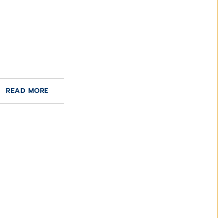
DE ABRIL DE 2024
xperts Max Müller and Jan
n CompuGroup Medical
READ MORE
9 DE FEBRERO DE 2023