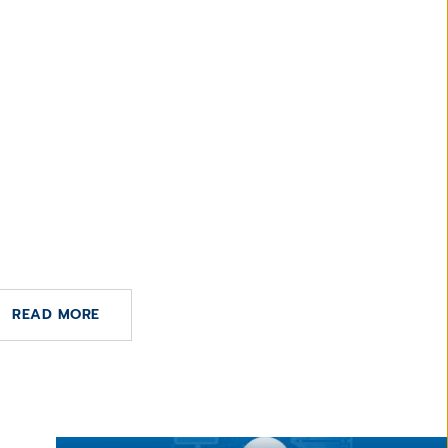
.L.U.
E OCTUBRE DE 2024
 USUARIOS CGM SELENE
READ MORE