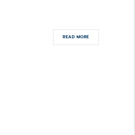
ers
Medicals digital health
ance
research with up to €200
million
READ MORE
DE MAYO DE 2022
iona como el gran reto para
na de precisión y acabar con
el cáncer