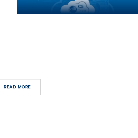
Logo CGM receives C5 attestation according
to BSI Criteria
DE JULIO DE 2024
ttestation according to BSI
Criteria
Adobe
READ MORE
Stock
ipopba