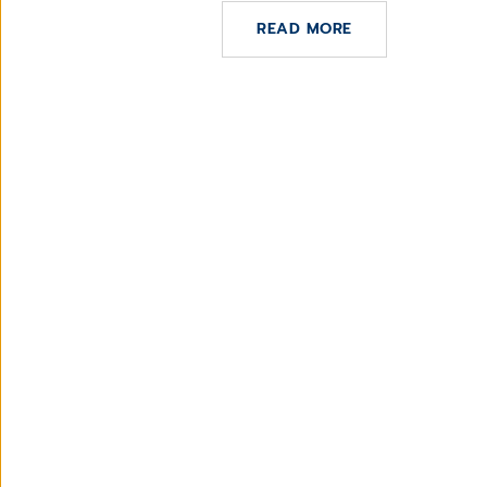
READ MORE
@CGM
Clinical
España