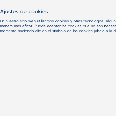
Ajustes de cookies
En nuestro sitio web utilizamos cookies y otras tecnologías. Algu
manera más eficaz. Puede aceptar las cookies que no son necesari
momento haciendo clic en el símbolo de las cookies (abajo a la de
27 DE MAYO DE 2021
Transformación digital de la salud:
información de los pacientes puede
la toma de decisiones médic
READ MORE