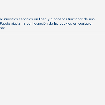
ar nuestros servicios en línea y a hacerlos funcionar de una
uede ajustar la configuración de las cookies en cualquier
idad
 NOVIEMBRE DE 2021
Usuarios CGM Selene
READ MORE