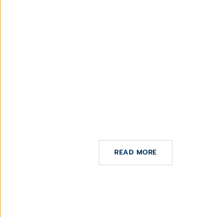
21 DE NOVIEMBRE DE 2024
Premio Ennova Health Trasformación
READ MORE