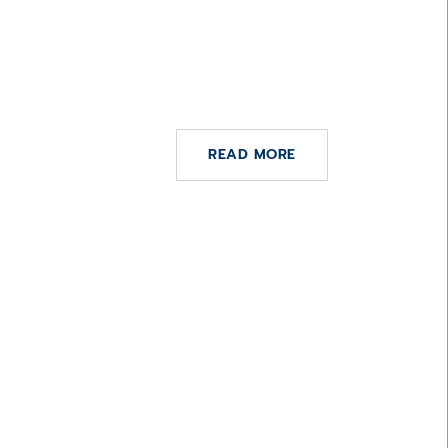
CGM in 2022 with double-digit
 16%
revenue growth – strong 2023
st
guidance underlines mid-term
ambitions
READ MORE
26 DE JULIO DE 2022
EIB finances CompuGroup