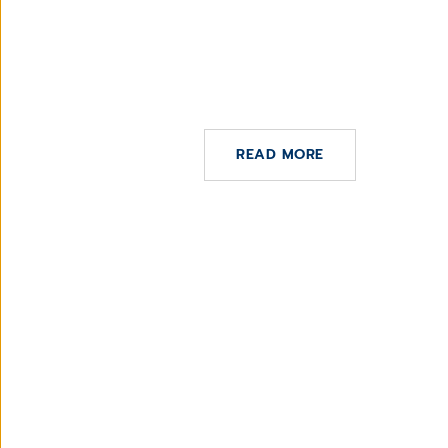
10 DE AGOSTO DE 2023
CompuGroup Medical launches AI ini
improving healthcare IT product
solutions
READ MORE