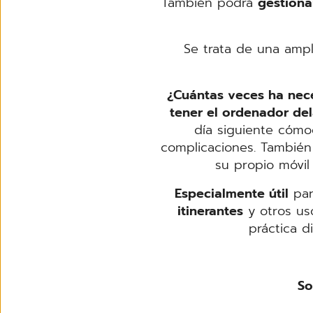
También podrá
gestionar
Se trata de una amp
¿Cuántas veces ha nece
tener el ordenador de
día siguiente cómo
complicaciones. También
su propio móvil
Especialmente útil
par
itinerantes
y otros us
práctica d
So