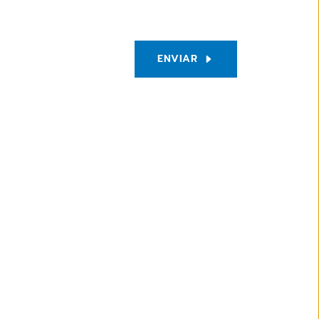
ENVIAR
18 DE ENERO DE 2022
 la
El papel de la Historia Clínica
 de
Electrónica CGM Selene en el
r a
proyecto de video consulta de