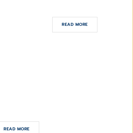
icas
la Comunidad de Madrid
READ MORE
 NOVIEMBRE DE 2024
alth Trasformación Digital
READ MORE