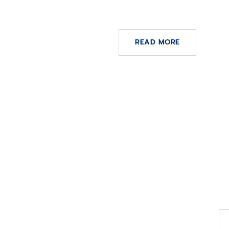
la toma de decisiones méd
READ MORE
21 DE
Premio Ennova He