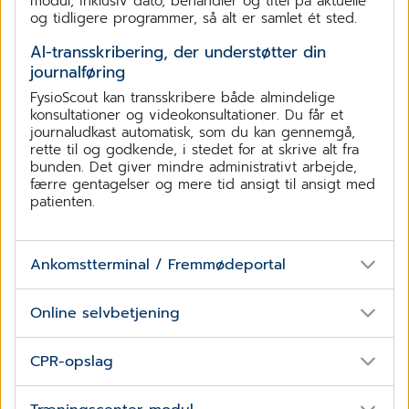
modul, inklusiv dato, behandler og titel på aktuelle
og tidligere programmer, så alt er samlet ét sted.
AI-transskribering, der understøtter din
journalføring
FysioScout kan transskribere både almindelige
konsultationer og videokonsultationer. Du får et
journaludkast automatisk, som du kan gennemgå,
rette til og godkende, i stedet for at skrive alt fra
bunden. Det giver mindre administrativt arbejde,
færre gentagelser og mere tid ansigt til ansigt med
patienten.
Ankomstterminal / Fremmødeportal
Skab ro i receptionen med en digital velkomst
Online selvbetjening
Med Ankomstterminalen til Complimenta lader du
systemet tage imod patienterne, så du kan bruge
Online selvbetjening – lad klienten klare det
CPR-opslag
din tid på de opgaver, der skaber mest værdi i
selv
klinikken. Patienten tjekker selv ind, får den
Med online selvbetjening får dine klienter deres
nødvendige information med det samme, og du