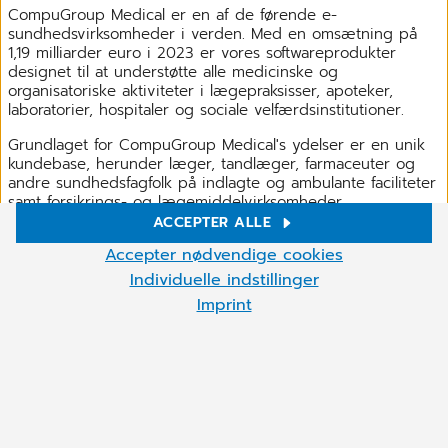
CompuGroup Medical er en af de førende e-
sundhedsvirksomheder i verden. Med en omsætning på
1,19 milliarder euro i 2023 er vores softwareprodukter
designet til at understøtte alle medicinske og
organisatoriske aktiviteter i lægepraksisser, apoteker,
laboratorier, hospitaler og sociale velfærdsinstitutioner.
Grundlaget for CompuGroup Medical's ydelser er en unik
kundebase, herunder læger, tandlæger, farmaceuter og
andre sundhedsfagfolk på indlagte og ambulante faciliteter
samt forsikrings- og lægemiddelvirksomheder.
CompuGroup Medical har kontorer i 19 lande og tilbyder
ACCEPTER ALLE
løsninger i 60 lande over hele verden. Mere end 9.000
Cookie settings
Accepter nødvendige cookies
højt kvalificerede medarbejdere understøtter kunder med
Vi bruger cookies og andre teknologier på vores hjemmeside.
innovative løsninger til de stadigt voksende krav i
Individuelle indstillinger
Nogle af dem er nødvendige, mens andre hjælper os med at
sundhedssystemet.
Imprint
forbedre vores onlinetjenester og drive dem økonomisk. Du kan
acceptere de cookies, der ikke er nødvendige, eller afvise dem
ved at klikke på "Accepter nødvendige cookies", samt når som
helst kalde disse indstillinger op og fravælge cookies når som
helst senere.
Du kan til enhver tid justere cookieindstillingerne ved at klikke på
Har du ikke fundet det, du søgte?
cookiesymbolet (nederst til venstre).
For mere information, se vores
privatlivspolitik
.