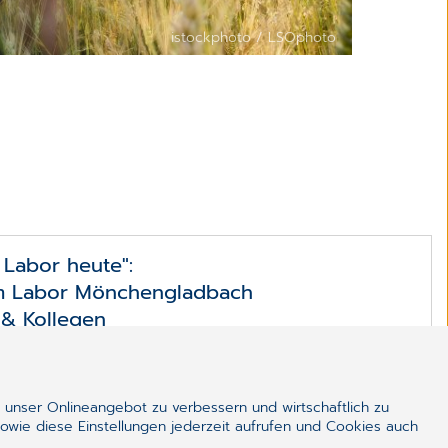
istockphoto / LSOphoto
 Labor heute":
m Labor Mönchengladbach
n & Kollegen
zeugt als "Gesamtpaket".
t Labor heute" spricht...
el
 unser Onlineangebot zu verbessern und wirtschaftlich zu
owie diese Einstellungen jederzeit aufrufen und Cookies auch