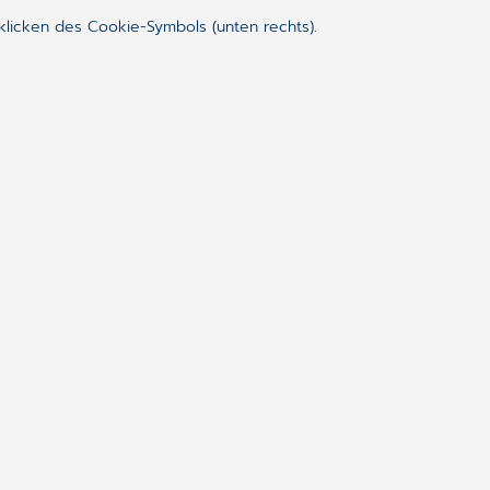
klicken des Cookie-Symbols (unten rechts).
gefunden?
Folgen Sie uns auf