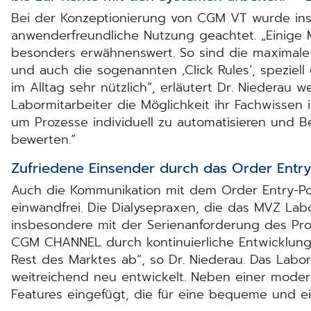
Bei der Konzeptionierung von CGM VT wurde ins
anwenderfreundliche Nutzung geachtet. „Einige
besonders erwähnenswert. So sind die maximale F
und auch die sogenannten ‚Click Rules‘, speziel
im Alltag sehr nützlich“, erläutert Dr. Niederau w
Labormitarbeiter die Möglichkeit ihr Fachwissen i
um Prozesse individuell zu automatisieren und Be
bewerten.“
Zufriedene Einsender durch das Order Ent
Auch die Kommunikation mit dem Order Entry-P
einwandfrei. Die Dialysepraxen, die das MVZ La
insbesondere mit der Serienanforderung des Prog
CGM CHANNEL durch kontinuierliche Entwicklung 
Rest des Marktes ab“, so Dr. Niederau. Das Labo
weitreichend neu entwickelt. Neben einer mode
Features eingefügt, die für eine bequeme und e