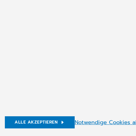
Über CGM
Karriere
Servicewelt
CGM in der Schweiz
© Copyright 2026 CompuGroup Medical
Notwendige Cookies a
ALLE AKZEPTIEREN