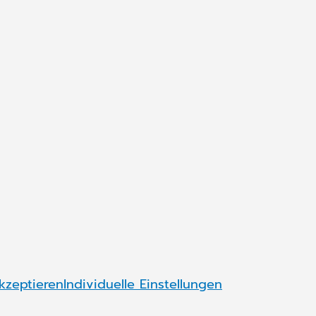
Synchronizing H
Wir fördern den Dialog 
sinnvoll einzusparen. Je
Fortschritt profitieren.
UNSERE VISION
kzeptieren
Individuelle Einstellungen