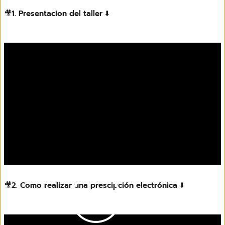
🎥
1. Presentacion del taller
⬇️
🎥
2. Como realizar una prescipción electrónica
⬇️