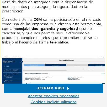
Base de datos de integrada para la dispensación de
medicamentos para asegurar la rigurosidad en la
prescripción.
Con este sistema,
CGM
se ha posicionado en el mercado
como una de las empresas que ofrecen esta herramienta,
con la
manejabilidad, garantía y seguridad
que nos
caracteriza, y que nos permite seguir ofreciéndole
productos complementarios que le permitan agilizar su
trabajo al hacerlo de forma
telemática.
ACEPTAR TODO
Ajustes de cookies
Aceptar cookies necesarias
En nuestro sitio web utilizamos cookies y otras tecnologías.
Cookies individualizadas
Algunas de ellas son necesarias, mientras que otras nos ayudan a