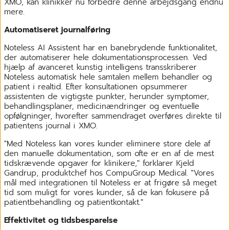
XMO, kan klinikker nu forbedre denne arbejdsgang endnu
mere.
Automatiseret journalføring
Noteless AI Assistent har en banebrydende funktionalitet,
der automatiserer hele dokumentationsprocessen. Ved
hjælp af avanceret kunstig intelligens transskriberer
Noteless automatisk hele samtalen mellem behandler og
patient i realtid. Efter konsultationen opsummerer
assistenten de vigtigste punkter, herunder symptomer,
behandlingsplaner, medicinændringer og eventuelle
opfølgninger, hvorefter sammendraget overføres direkte til
patientens journal i XMO.
"Med Noteless kan vores kunder eliminere store dele af
den manuelle dokumentation, som ofte er en af de mest
tidskrævende opgaver for klinikere," forklarer Kjeld
Gandrup, produktchef hos CompuGroup Medical. "Vores
mål med integrationen til Noteless er at frigøre så meget
tid som muligt for vores kunder, så de kan fokusere på
patientbehandling og patientkontakt."
Effektivitet og tidsbesparelse