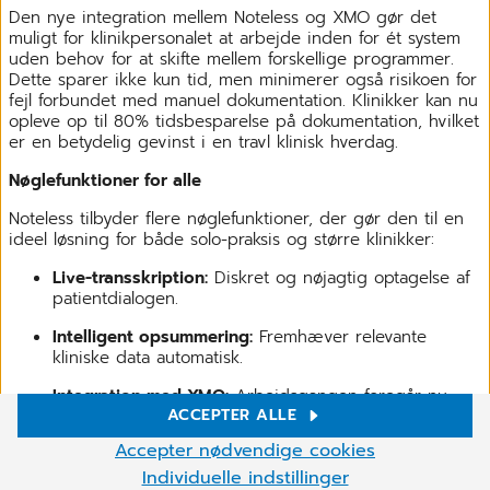
Den nye integration mellem Noteless og XMO gør det
muligt for klinikpersonalet at arbejde inden for ét system
uden behov for at skifte mellem forskellige programmer.
Dette sparer ikke kun tid, men minimerer også risikoen for
fejl forbundet med manuel dokumentation. Klinikker kan nu
opleve op til 80% tidsbesparelse på dokumentation, hvilket
er en betydelig gevinst i en travl klinisk hverdag.
Nøglefunktioner for alle
Noteless tilbyder flere nøglefunktioner, der gør den til en
ideel løsning for både solo-praksis og større klinikker:
Live-transskription:
Diskret og nøjagtig optagelse af
patientdialogen.
Intelligent opsummering:
Fremhæver relevante
kliniske data automatisk.
Integration med XMO:
Arbejdsgangen foregår nu
ACCEPTER ALLE
helt i XMO-systemet.
Cookie settings
Accepter nødvendige cookies
Høj datasikkerhed:
Overholder GDPR og de
Vi bruger cookies og andre teknologier på vores hjemmeside.
strengeste standarder for databeskyttelse.
Individuelle indstillinger