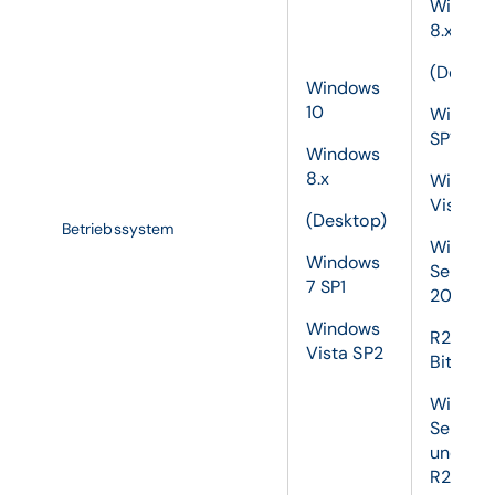
Window
8.x
(Deskto
Windows
10
Window
SP1
Windows
8.x
Window
Vista S
(Desktop)
Betriebssystem
Window
Windows
Server
7 SP1
2008
Windows
R2 SP1 
Vista SP2
Bit)
Window
Server 
und 201
R2 (64 B