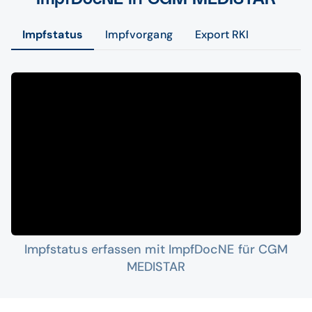
Impfstatus
Impfvorgang
Export RKI
Impfstatus erfassen mit ImpfDocNE für CGM
MEDISTAR