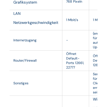
768 Pixeln
Grafiksystem
LAN
1 Mbit/s
1 Mbit/s
Netzwerkgeschwindigkeit
(empfoh
für
Internetzugang
-
automat
Updates
Öffnet
Öffnet
Default-
Router/Firewall
Default-
Ports 12661,
12660
22777
Server m
für alle
Sonstiges
Clients
erreichb
sein.
Window