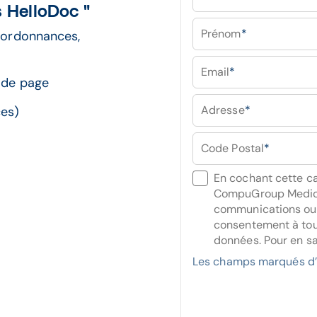
 HelloDoc "
Prénom
*
, ordonnances,
Email
*
s de page
Adresse
*
ces)
Code Postal
*
En cochant cette ca
CompuGroup Medica
communications ou 
consentement à tou
données. Pour en sa
Les champs marqués d’u