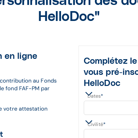
ersonnalisation des 
HelloDoc"
n en ligne
Complétez le
vous pré-insc
 contribution au Fonds
HelloDoc
le fond FAF-PM par
Dates
*
e votre attestation
Civilité
*
t