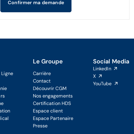
Confirmer ma demande
Le Groupe
Social Media
LinkedIn
 Ligne
Carrière
X
Contact
YouTube
onie
Découvrir CGM
urs
Nos engagements
ne
Certification HDS
ation
Espace client
ical
Espace Partenaire
Presse