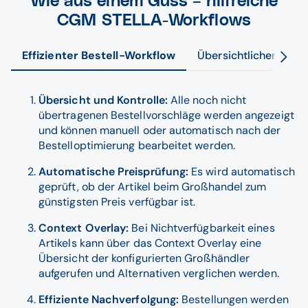
Wie aus einem Guss – hilfreiche
Optimiert für die Tablet-Anwendung
Klare Designsprache erzeugt mehr
CGM STELLA-Workflows
Übersichtlichkeit.
Nutzung ist intuitiv und alles ist touchable
Effizienter Bestell-Workflow
Übersichtlicher Kas
Übersicht und Kontrolle:
Alle noch nicht
übertragenen Bestellvorschläge werden angezeigt
und können manuell oder automatisch nach der
Bestelloptimierung bearbeitet werden.
Automatische Preisprüfung:
Es wird automatisch
geprüft, ob der Artikel beim Großhandel zum
günstigsten Preis verfügbar ist.
Context Overlay:
Bei Nichtverfügbarkeit eines
Artikels kann über das Context Overlay eine
Übersicht der konfigurierten Großhändler
aufgerufen und Alternativen verglichen werden.
Effiziente Nachverfolgung:
Bestellungen werden