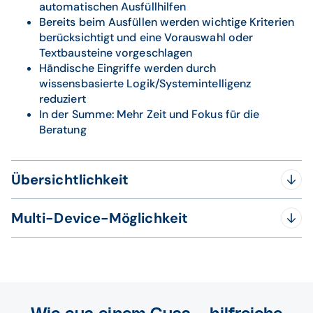
automatischen Ausfüllhilfen
Bereits beim Ausfüllen werden wichtige Kriterien
berücksichtigt und eine Vorauswahl oder
Textbausteine vorgeschlagen
Händische Eingriffe werden durch
wissensbasierte Logik/Systemintelligenz
reduziert
In der Summe: Mehr Zeit und Fokus für die
Beratung
Übersichtlichkeit
Den Kunden im Griff, die Bestellung im Blick.
Multi-Device-Möglichkeit
Alle relevanten Informationen sind in einem
Aus der Cloud, in Ihrem Browser, auf jedem Endgerät.
Screen ersichtlich, auch relevante Schnellinfos
aus anderen Modulen
Browserbasiert und somit für alle Devices
Kein Switch zwischen Modulen notwendig.
anwendbar
Entscheidungshilfen werden im gleichen Modul
Cloudbasiert, kein Server mehr notwendig
angezeigt