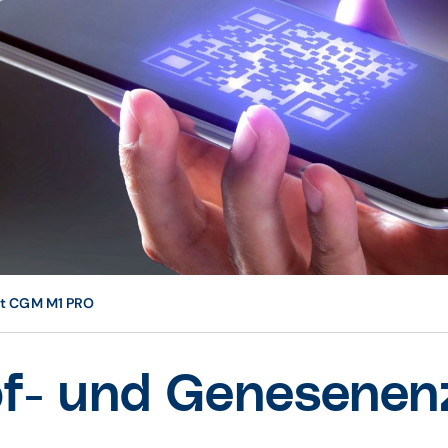
at CGM M1 PRO
f- und Genesenenze