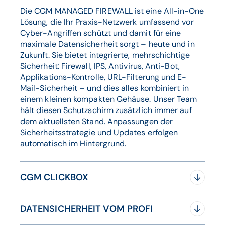
Die CGM MANAGED FIREWALL ist eine All-in-One
Lösung, die Ihr Praxis-Netzwerk umfassend vor
Cyber-Angriffen schützt und damit für eine
maximale Datensicherheit sorgt – heute und in
Zukunft. Sie bietet integrierte, mehrschichtige
Sicherheit: Firewall, IPS, Antivirus, Anti-Bot,
Applikations-Kontrolle, URL-Filterung und E-
Mail-Sicherheit – und dies alles kombiniert in
einem kleinen kompakten Gehäuse. Unser Team
hält diesen Schutzschirm zusätzlich immer auf
dem aktuellsten Stand. Anpassungen der
Sicherheitsstrategie und Updates erfolgen
automatisch im Hintergrund.
CGM CLICKBOX
Seit dem Inkrafttreten der Europäischen
DATENSICHERHEIT VOM PROFI
Datenschutzgrundverordnung (EU-DSGVO) muss
beim Austausch von medizinischen Informationen