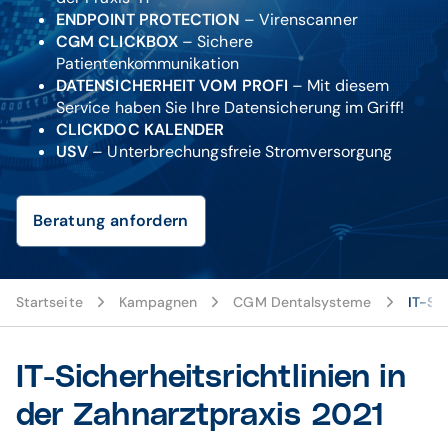
ENDPOINT PROTECTION
– Virenscanner
CGM CLICKBOX
– Sichere
Patientenkommunikation
DATENSICHERHEIT VOM PROFI
– Mit diesem
Service haben Sie Ihre Datensicherung im Griff!
CLICKDOC KALENDER
USV
– Unterbrechungsfreie Stromversorgung
Beratung anfordern
Startseite
Kampagnen
CGM Dentalsysteme
IT-Sic
IT-Sicherheitsrichtlinien in
der Zahnarztpraxis 2021