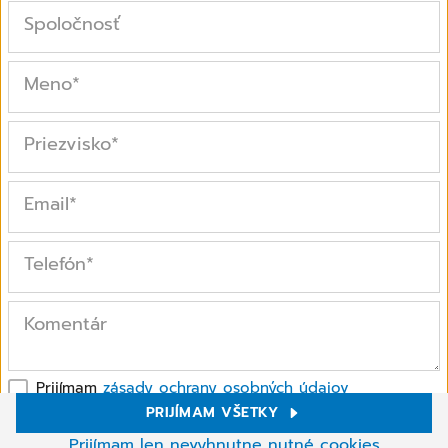
Spoločnosť
Meno
*
Priezvisko
*
Email
*
Telefón
*
Komentár
Prijímam
zásady ochrany osobných údajov
PRIJÍMAM VŠETKY
Polia označené * sú povinné
Nastavenie cookies
Prijímam len nevyhnutne nutné cookies