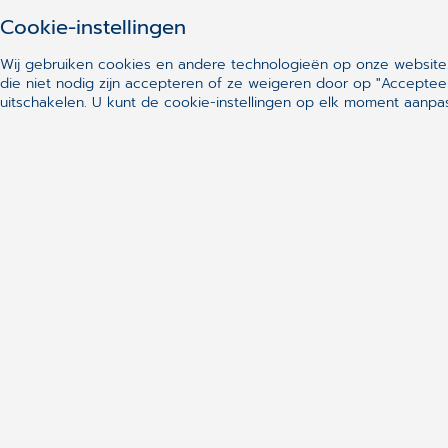
Cookie-instellingen
Wij gebruiken cookies en andere technologieën op onze website.
Snelle links
die niet nodig zijn accepteren of ze weigeren door op "Acceptee
CGM Daktari
uitschakelen. U kunt de cookie-instellingen op elk moment aanp
CGM Oxygen
CGM DentAdmin
CLICKDOC
CGM Videoconsultatie
CGM Channel
Molis