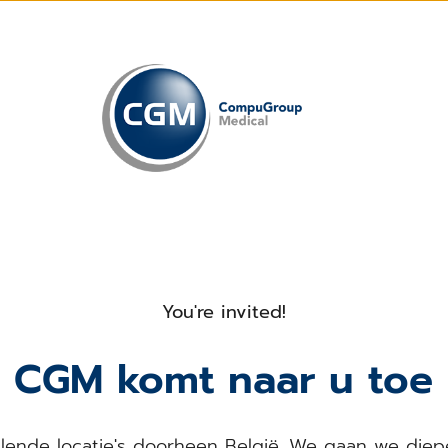
You're invited!
CGM komt naar u toe
llende locatie's doorheen België. We gaan we die