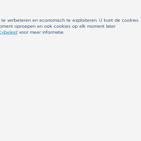
 te verbeteren en economisch te exploiteren. U kunt de cookies
k moment oproepen en ook cookies op elk moment later
ealthcare
cybeleid
voor meer informatie.
en van de wereldleiders in eHealth. De software is
che en organisatorische activiteiten in medische
aboratoria en ziekenhuizen te ondersteunen. Zijn
 alle partijen die bij het gezondheidssysteem
nline patiëntendossiers dragen bij tot een veiliger en
systeem.