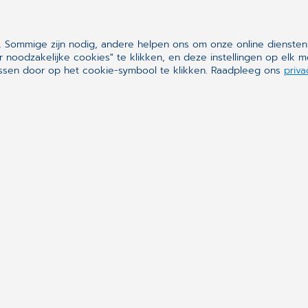
 Sommige zijn nodig, andere helpen ons om onze online diensten
r noodzakelijke cookies" te klikken, en deze instellingen op el
Synchronizing H
assen door op het cookie-symbool te klikken. Raadpleeg ons
priva
CompuGroup Medical is e
ontworpen om alle medis
praktijken, apotheken, l
informatiesystemen, voor
betrokken zijn, en zijn o
efficiënter gezondheids
OVER ONS